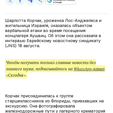
Поделиться
Поделиться
Поделиться
Скопируйте
у
в
в
и
Twitter
Facebook
Telegram
поделитесь
ссылкой
Шарлотта Корчак, уроженка Лос-Анджелеса и
жительница Израиля, оказалась объектом
вербальной атаки во время посещения
концлагеря Аушвиц. Об этом она рассказала в
интервью Еврейскому новостному синдикату
(JNS) 18 августа.
Чтобы получать только главные новости без
лишнего шума, подписывайтесь на
WhatsApp-канал
«Сегодня».
Корчак присоединилась к группе
старшеклассников из Флориды, приехавших на
экскурсию. Она фотографировала
железнодорожные пути у лагерного крематория