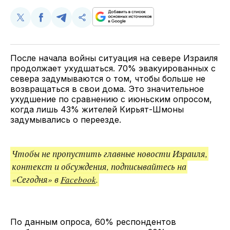
Поделиться
Поделиться
Поделиться
Скопируйте
у
в
в
и
Twitter
Facebook
Telegram
поделитесь
ссылкой
После начала войны ситуация на севере Израиля
продолжает ухудшаться. 70% эвакуированных с
севера задумываются о том, чтобы больше не
возвращаться в свои дома. Это значительное
ухудшение по сравнению с июньским опросом,
когда лишь 43% жителей Кирьят-Шмоны
задумывались о переезде.
Чтобы не пропустить главные новости Израиля,
контекст и обсуждения, подписывайтесь на
«Сегодня» в
Facebook
.
По данным опроса, 60% респондентов