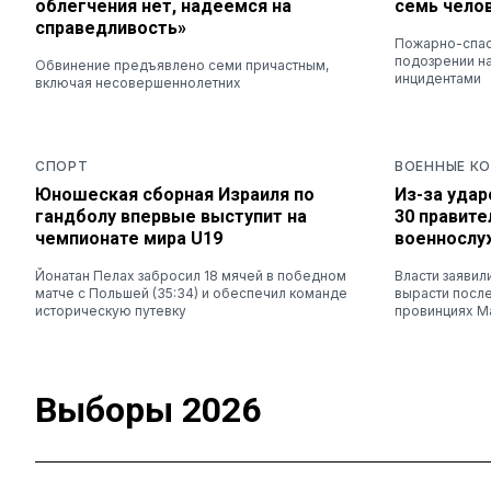
облегчения нет, надеемся на
семь чело
справедливость»
Пожарно-спас
подозрении на
Обвинение предъявлено семи причастным,
инцидентами
включая несовершеннолетних
СПОРТ
ВОЕННЫЕ К
Юношеская сборная Израиля по
Из-за удар
гандболу впервые выступит на
30 правит
чемпионате мира U19
военносл
Йонатан Пелах забросил 18 мячей в победном
Власти заявил
матче с Польшей (35:34) и обеспечил команде
вырасти после
историческую путевку
провинциях М
Выборы 2026