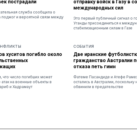
век пострадали
отправку войск в Газу в с
международных сил
ательная служба сообщила о
 поджог и вероятной связи между
Это первый публичный сигнал о г
Уганды присоединиться к между
стабилизационным силам в Газе
ОНФЛИКТЫ
СОБЫТИЯ
ов хуситов погибло около
Две иранские футболистк
ельственных
гражданство Австралии п
ужащих
отказа петь гимн
и, что число погибших может
Фатеме Пасандиде и Атефе Раме
 атак на военные объекты в
остались в Австралии, поскольку 
ариб и Хадрамаут
обвинили в предательстве