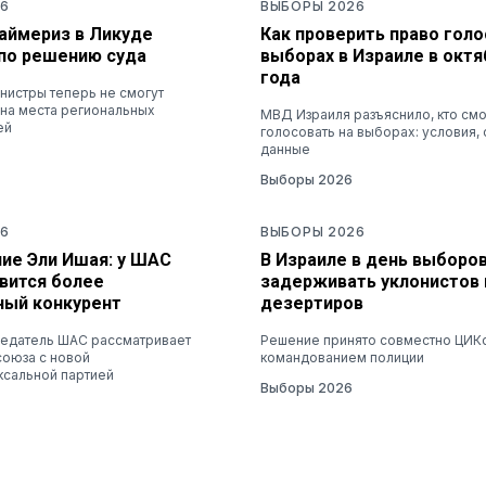
6
ВЫБОРЫ 2026
раймериз в Ликуде
Как проверить право голо
по решению суда
выборах в Израиле в октя
года
нистры теперь не смогут
 на места региональных
МВД Израиля разъяснило, кто см
ей
голосовать на выборах: условия, 
данные
Выборы 2026
6
ВЫБОРЫ 2026
ие Эли Ишая: у ШАС
В Израиле в день выборов
вится более
задерживать уклонистов 
ный конкурент
дезертиров
едатель ШАС рассматривает
Решение принято совместно ЦИК
союза с новой
командованием полиции
ксальной партией
Выборы 2026