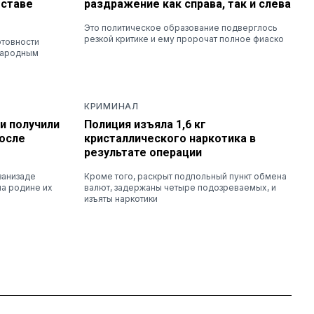
оставе
раздражение как справа, так и слева
Это политическое образование подверглось
резкой критике и ему пророчат полное фиаско
отовности
народным
КРИМИНАЛ
и получили
Полиция изъяла 1,6 кг
осле
кристаллического наркотика в
результате операции
занизаде
Кроме того, раскрыт подпольный пункт обмена
на родине их
валют, задержаны четыре подозреваемых, и
изъяты наркотики