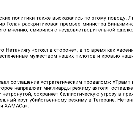
ские политики также высказались по этому поводу. Л
р Голан раскритиковал премьер-министра Биньямина
о его мнению, смирился с неудовлетворительной сделк
то Нетаниягу «стоял в стороне», в то время как «воен
беспеченные мужеством наших пилотов и кровью наши
звал соглашение «стратегическим провалом»: «Трамп
торое направляет миллиарды режиму аятолл, оставля
 нетронутой, сохраняет баллистическую угрозу в пре
ельный круг убийственному режиму в Тегеране. Нетани
ля ХАМАСа».