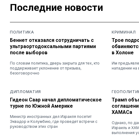
Последние новости
ПОЛИТИКА
КРИМИНАЛ
Беннет отказался сотрудничать с
Трое подр
ультраортодоксальными партиями
обвиняютс
после выборов
в Холоне
По словам политика, дверь закрыта для тех, кто
Им предъявле
поддерживает уклонение от призыва,
нападении на 
безоговорочно
ДИПЛОМАТИЯ
ГЕОПОЛИТИ
Гидеон Саар начал дипломатическое
Трамп объ
турне по Южной Америке
соглашени
ХАМАСа
Министр иностранных дел Израиля посетит
Эквадор и Колумбию, где проведет встречи с
Однако, по да
руководством этих стран
Израиль и ХА
выполнения у