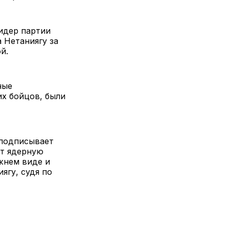
идер партии
 Нетаниягу за
ой.
ные
х бойцов, были
 подписывает
ет ядерную
жнем виде и
ягу, судя по