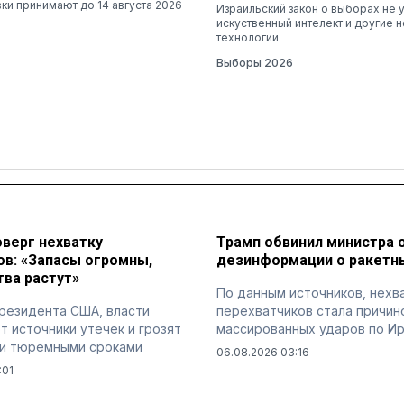
вки принимают до 14 августа 2026
Израильский закон о выборах не 
искуственный интелект и другие 
технологии
Выборы 2026
верг нехватку
Трамп обвинил министра 
ов: «Запасы огромны,
дезинформации о ракетны
ва растут»
По данным источников, нехва
резидента США, власти
перехватчиков стала причин
 источники утечек и грозят
массированных ударов по И
и тюремными сроками
06.08.2026 03:16
:01