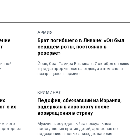
АРМИЯ
ение
Брат погибшего в Ливане: «Он был
ет
сердцем роты, постоянно в
резерве»
тивной
Йоав, брат Тамира Вакнина: с 7 октября он лишь
ь
изредка прерывался на отдых, а затем снова
возвращался в армию
КРИМИНАЛ
их
Педофил, сбежавший из Израиля,
т с их
задержан в аэропорту после
возвращения в страну
римского
Мужчина, осужденный за сексуальные
 претерпел
преступления против детей, арестован по
подозрению в новых эпизодах насилия