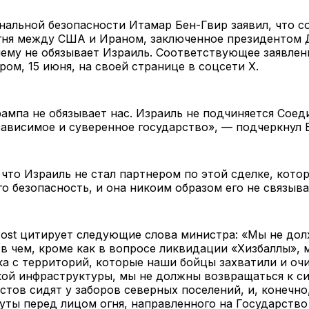
альной безопасности Итамар Бен-Гвир заявил, что с
гня между США и Ираном, заключенное президентом
чему не обязывает Израиль. Соответствующее заявлен
ром, 15 июня, на своей странице в соцсети X.
ампа не обязывает нас. Израиль не подчиняется Сое
ависимое и суверенное государство», — подчеркнул 
 что Израиль не стал партнером по этой сделке, котор
го безопасность, и она никоим образом его не связыв
Post цитирует следующие слова министра: «Мы не до
в чем, кроме как в вопросе ликвидации
«
Хизбаллы
»,
м
а с территорий, которые наши бойцы захватили и оч
ой инфраструктуры, мы не должны возвращаться к си
стов сидят у заборов северных поселений, и, конечн
уты перед лицом огня, направленного на Государство