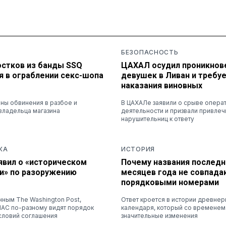
БЕЗОПАСНОСТЬ
остков из банды SSQ
ЦАХАЛ осудил проникнов
я в ограблении секс-шопа
девушек в Ливан и требу
наказания виновных
ны обвинения в разбое и
В ЦАХАЛе заявили о срыве опера
владельца магазина
деятельности и призвали привлеч
нарушительниц к ответу
КА
ИСТОРИЯ
явил о «историческом
Почему названия последн
и» по разоружению
месяцев года не совпадаю
порядковыми номерами
нным The Washington Post,
Ответ кроется в истории древне
МАС по-разному видят порядок
календаря, который со временем
словий соглашения
значительные изменения