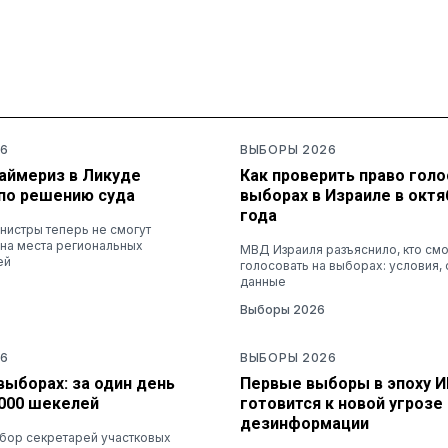
6
ВЫБОРЫ 2026
раймериз в Ликуде
Как проверить право голо
по решению суда
выборах в Израиле в октя
года
нистры теперь не смогут
 на места региональных
МВД Израиля разъяснило, кто см
ей
голосовать на выборах: условия, 
данные
Выборы 2026
6
ВЫБОРЫ 2026
выборах: за один день
Первые выборы в эпоху И
3000 шекелей
готовится к новой угрозе
дезинформации
абор секретарей участковых