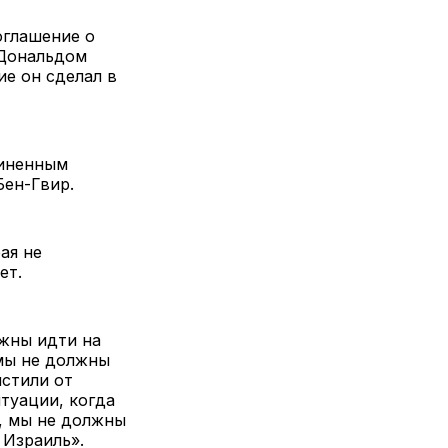
оглашение о
 Дональдом
ие он сделал в
диненным
Бен-Гвир.
ая не
ает.
лжны идти на
ы не должны
истили от
туации, когда
о, мы не должны
 Израиль».