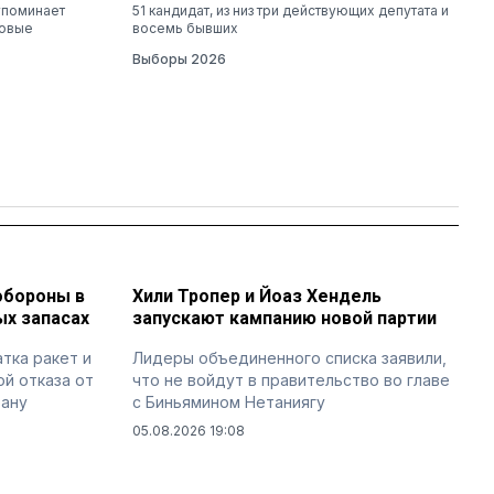
упоминает
51 кандидат, из низ три действующих депутата и
новые
восемь бывших
Выборы 2026
обороны в
Хили Тропер и Йоаз Хендель
х запасах
запускают кампанию новой партии
тка ракет и
Лидеры объединенного списка заявили,
ой отказа от
что не войдут в правительство во главе
рану
с Биньямином Нетаниягу
05.08.2026 19:08