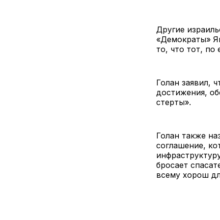
Другие израиль
«Демократы» Яи
то, что тот, п
Голан заявил, ч
достижения, о
стерты».
Голан также на
соглашение, ко
инфраструктуру
бросает спасат
всему хорош д