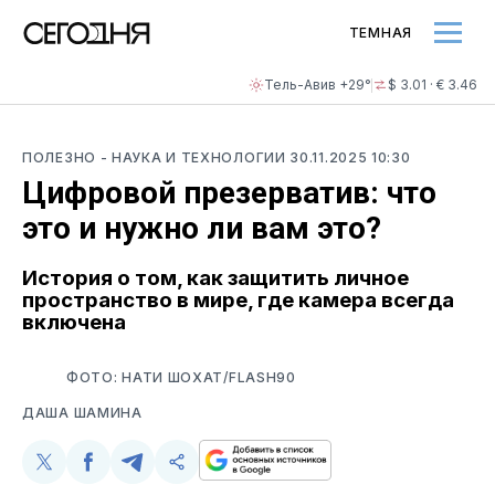
ТЕМНАЯ
Тель-Авив +29°
$ 3.01 · € 3.46
ПОЛЕЗНО
- НАУКА И ТЕХНОЛОГИИ
30.11.2025 10:30
Цифровой презерватив: что
это и нужно ли вам это?
История о том, как защитить личное
пространство в мире, где камера всегда
включена
ФОТО: НАТИ ШОХАТ/FLASH90
ДАША ШАМИНА
Поделиться
Поделиться
Поделиться
Скопируйте
у
в
в
и