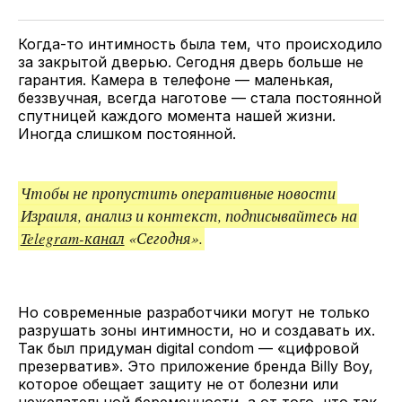
Twitter
Facebook
Telegram
поделитесь
ссылкой
Когда-то интимность была тем, что происходило
за закрытой дверью. Сегодня дверь больше не
гарантия. Камера в телефоне — маленькая,
беззвучная, всегда наготове — стала постоянной
спутницей каждого момента нашей жизни.
Иногда слишком постоянной.
Чтобы не пропустить оперативные новости
Израиля, анализ и контекст, подписывайтесь на
Telegram-канал
«Сегодня».
Но современные разработчики могут не только
разрушать зоны интимности, но и создавать их.
Так был придуман digital condom — «цифровой
презерватив». Это приложение бренда Billy Boy,
которое обещает защиту не от болезни или
нежелательной беременности, а от того, что так