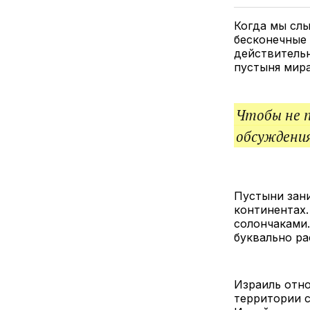
Когда мы слы
бесконечные 
действительн
пустыня мира
Чтобы не 
обсуждения
Пустыни зани
континентах.
солончаками.
буквально ра
Израиль отно
территории 