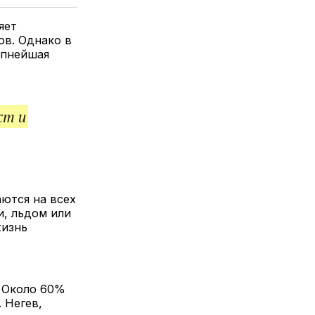
елитесь
лкой
яет
ов. Однако в
упнейшая
ст и
ются на всех
и, льдом или
жизнь
. Около 60%
 Негев,