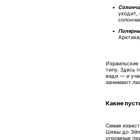
Солонча
уходит,
солонча
Полярны
Арктика
Израильские 
типу. Здесь 
вади — и уча
занимают лиш
Какие пуст
Самая извес
Шевы до Эйл
огромные пр