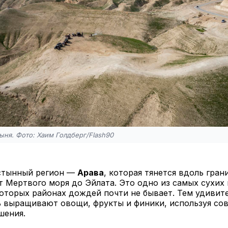
ыня. Фото: Хаим Голдберг/Flash90
стынный регион —
Арава
, которая тянется вдоль гран
 Мертвого моря до Эйлата. Это одно из самых сухих 
которых районах дождей почти не бывает. Тем удивите
ь выращивают овощи, фрукты и финики, используя со
шения.