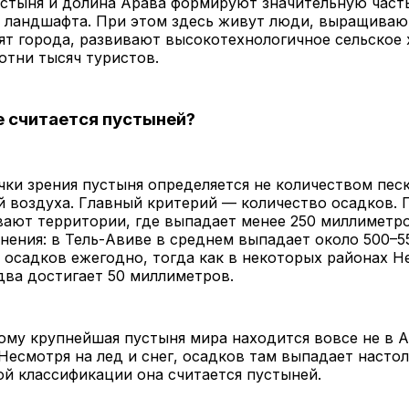
устыня и долина Арава формируют значительную част
о ландшафта. При этом здесь живут люди, выращиваю
ят города, развивают высокотехнологичное сельское 
тни тысяч туристов.
 считается пустыней?
чки зрения пустыня определяется не количеством песк
й воздуха. Главный критерий — количество осадков.
ают территории, где выпадает менее 250 миллиметр
внения: в Тель-Авиве в среднем выпадает около 500–5
осадков ежегодно, тогда как в некоторых районах Н
два достигает 50 миллиметров.
му крупнейшая пустыня мира находится вовсе не в А
Несмотря на лед и снег, осадков там выпадает настол
ой классификации она считается пустыней.