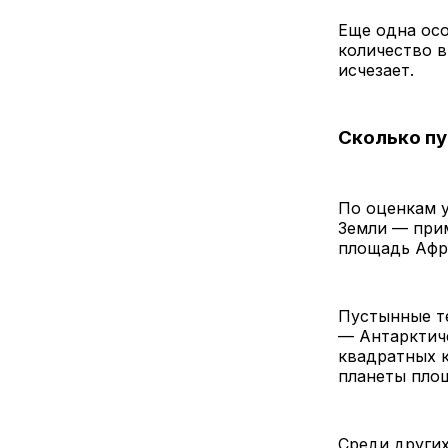
Еще одна ос
количество 
исчезает.
Сколько пу
По оценкам 
Земли — при
площадь Афр
Пустынные те
— Антарктиче
квадратных к
планеты пло
Среди других