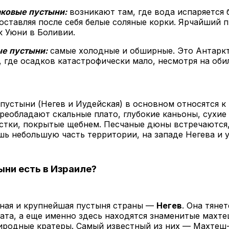
ковые пустыни:
возникают там, где вода испаряется 
 оставляя после себя белые соляные корки. Ярчайший 
к Уюни в Боливии.
е пустыни:
самые холодные и обширные. Это Антарк
, где осадков катастрофически мало, несмотря на оби
пустыни (Негев и Иудейская) в основном относятся к
преобладают скальные плато, глубокие каньоны, сухие
стки, покрытые щебнем. Песчаные дюны встречаются,
ь небольшую часть территории, на западе Негева и у
ыни есть в Израиле?
тная и крупнейшая пустыня страны —
Негев
. Она тянет
ата, а еще именно здесь находятся знаменитые махт
иродные кратеры. Самый известный из них — Махтеш