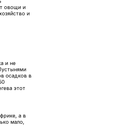
ь
т овощи и
хозяйство и
а и не
 Пустынями
ов осадков в
50
егева этот
фрике, а в
ько мало,