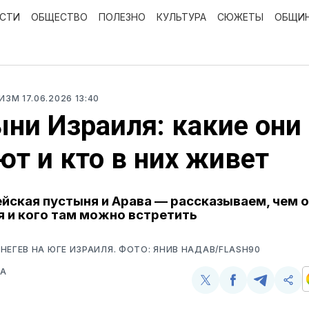
ОСТИ
ОБЩЕСТВО
ПОЛЕЗНО
КУЛЬТУРА
СЮЖЕТЫ
ОБЩИ
РИЗМ
17.06.2026 13:40
ни Израиля: какие они
т и кто в них живет
ейская пустыня и Арава — рассказываем, чем 
 и кого там можно встретить
НЕГЕВ НА ЮГЕ ИЗРАИЛЯ. ФОТО: ЯНИВ НАДАВ/FLASH90
ВА
Поделиться
Поделиться
Поделит
Ско
у
в
в
и