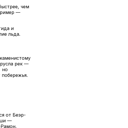
быстрее, чем
пример —
тида и
лие льда.
 каменистому
 русла рек —
 но
 побережья.
ся от Беэр-
еши —
-Рамон,