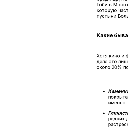
Гоби в Монго
которую част
пустыни Боль
Какие быв
Хотя кино и
деле это лиш
около 20% по
Каменис
покрыта
именно т
Глинист
редких 
растрес