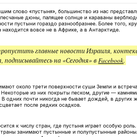
Twitter
Facebook
Telegram
под
ссы
шим слово «пустыня», большинство из нас представл
песчаные дюны, палящее солнце и караваны верблюд
ости пустыни гораздо разнообразнее. Более того, кр
 находится вовсе не в Африке, а в Антарктиде.
пропустить главные новости Израиля, контек
, подписывайтесь на «Сегодня» в
Facebook
.
мают около трети поверхности суши Земли и встреча
 Некоторые из них покрыты песком, другие — камням
 В одних почти никогда не бывает дождей, в других 
сцветает после редких осадков.
сится к числу стран, где пустыня играет особую роль
страны занимают пустынные и полупустынные районы.