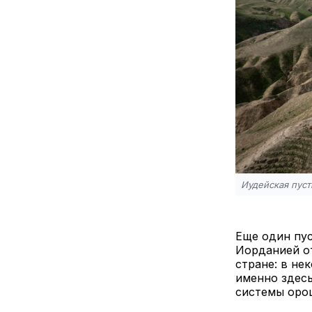
Иудейская пуст
Еще один пу
Иорданией от
стране: в не
именно здес
системы оро