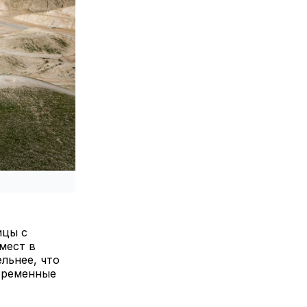
ицы с
мест в
льнее, что
временные