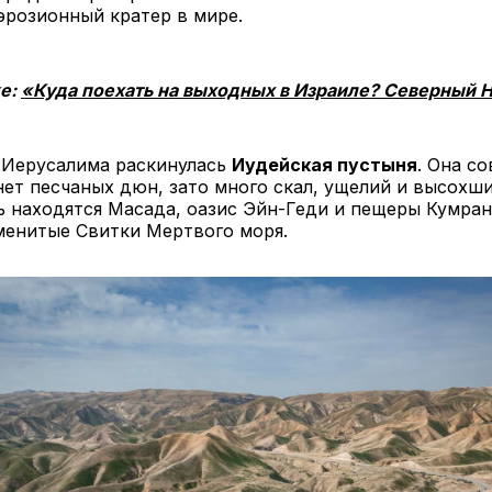
эрозионный кратер в мире.
же:
«Куда поехать на выходных в Израиле? Северный 
т Иерусалима раскинулась
Иудейская пустыня
. Она со
нет песчаных дюн, зато много скал, ущелий и высохши
 находятся Масада, оазис Эйн-Геди и пещеры Кумран
менитые Свитки Мертвого моря.