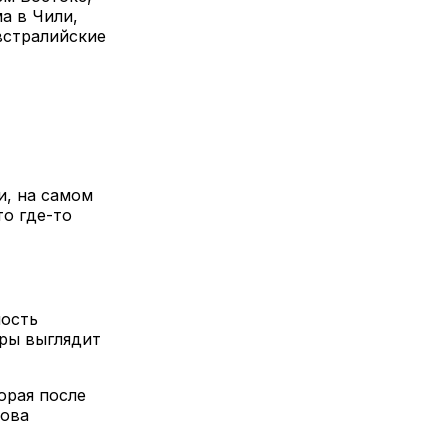
а в Чили,
встралийские
и, на самом
о где-то
ость
ары выглядит
орая после
нова