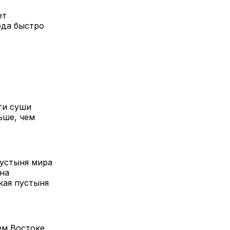
ет
ода быстро
ти суши
ьше, чем
пустыня мира
на
кая пустыня
ем Востоке,