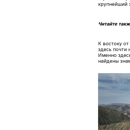
крупнейший 
Читайте так
К востоку о
здесь почти 
Именно здесь
найдены зна