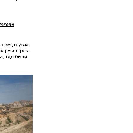
Негев»
всем другая:
х русел рек.
а, где были