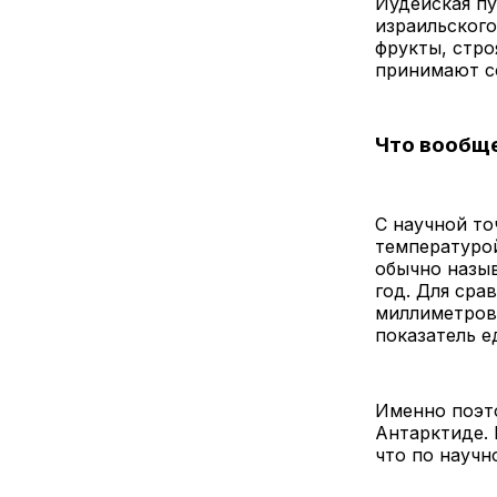
Иудейская п
израильског
фрукты, стро
принимают со
Что вообще
С научной то
температуро
обычно назыв
год. Для сра
миллиметров 
показатель е
Именно поэто
Антарктиде. 
что по научн