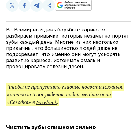
Поделиться
Поделиться
Поделиться
Скопируйте
у
в
в
и
Twitter
Facebook
Telegram
поделитесь
ссылкой
Во Всемирный день борьбы с кариесом
разбираем привычки, которые незаметно портят
зубы каждый день. Многие из них настолько
привычны, что большинство людей даже не
подозревает, что именно они могут ускорять
развитие кариеса, истончать эмаль и
провоцировать болезни десен.
Чтобы не пропустить главные новости Израиля,
контекст и обсуждения, подписывайтесь на
«Сегодня» в
Facebook
.
Чистить зубы слишком сильно