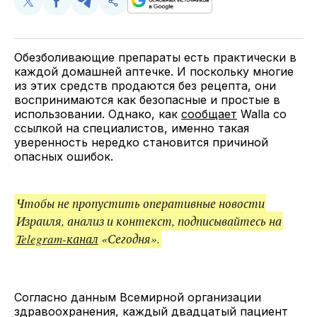
Поделиться
Поделиться
Поделиться
Скопируйте
у
в
в
и
Twitter
Facebook
Telegram
поделитесь
ссылкой
Обезболивающие препараты есть практически в
каждой домашней аптечке. И поскольку многие
из этих средств продаются без рецепта, они
воспринимаются как безопасные и простые в
использовании. Однако, как
сообщает
Walla со
ссылкой на специалистов, именно такая
уверенность нередко становится причиной
опасных ошибок.
Чтобы не пропустить оперативные новости
Израиля, анализ и контекст, подписывайтесь на
Telegram-канал
«Сегодня».
Согласно данным Всемирной организации
здравоохранения, каждый двадцатый пациент