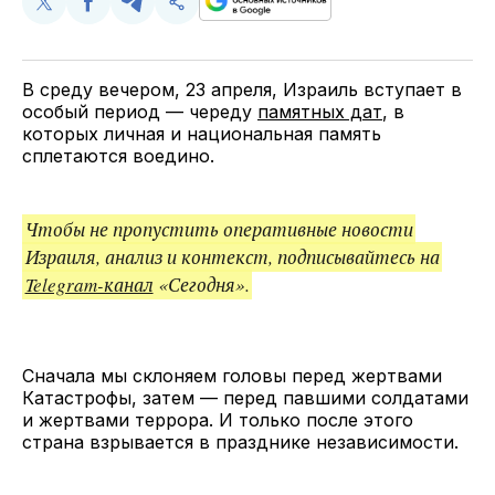
Поделиться
Поделиться
Поделиться
Скопируйте
у
в
в
и
Twitter
Facebook
Telegram
поделитесь
ссылкой
В среду вечером, 23 апреля, Израиль вступает в
особый период — череду
памятных дат
, в
которых личная и национальная память
сплетаются воедино.
Чтобы не пропустить оперативные новости
Израиля, анализ и контекст, подписывайтесь на
Telegram-канал
«Сегодня».
Сначала мы склоняем головы перед жертвами
Катастрофы, затем — перед павшими солдатами
и жертвами террора. И только после этого
страна взрывается в празднике независимости.