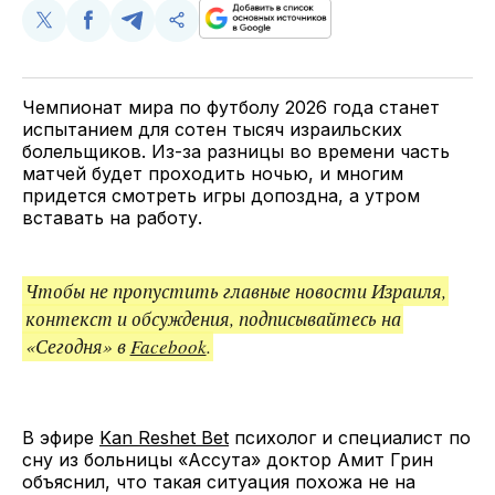
Поделиться
Поделиться
Поделиться
Скопируйте
у
в
в
и
Twitter
Facebook
Telegram
поделитесь
ссылкой
Чемпионат мира по футболу 2026 года станет
испытанием для сотен тысяч израильских
болельщиков. Из-за разницы во времени часть
матчей будет проходить ночью, и многим
придется смотреть игры допоздна, а утром
вставать на работу.
Чтобы не пропустить главные новости Израиля,
контекст и обсуждения, подписывайтесь на
«Сегодня» в
Facebook
.
В эфире
Kan Reshet Bet
психолог и специалист по
сну из больницы «Ассута» доктор Амит Грин
объяснил, что такая ситуация похожа не на