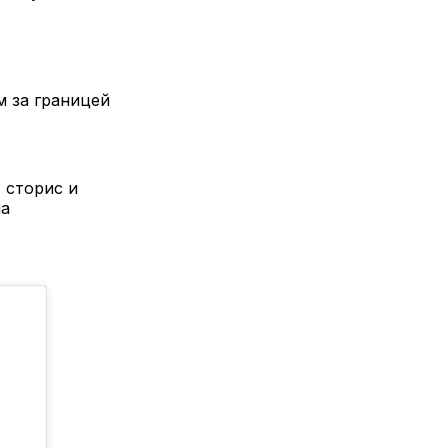
м за границей
 сторис и
на