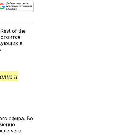
ься
пируйте
елитесь
лкой
est of the
остоится
твующих в
ь
ализ и
ого эфира. Во
еменно
сле чего