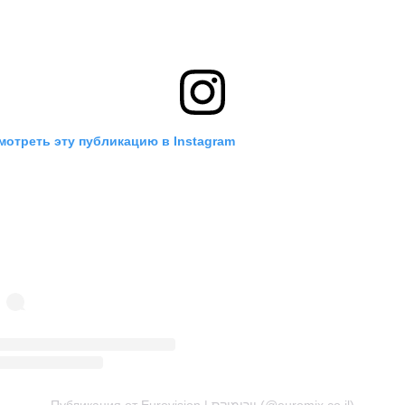
мотреть эту публикацию в Instagram
Публикация от Eurovision | יורומיקס (@euromix.co.il)