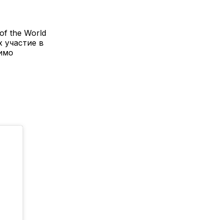
f the World
 участие в
имо