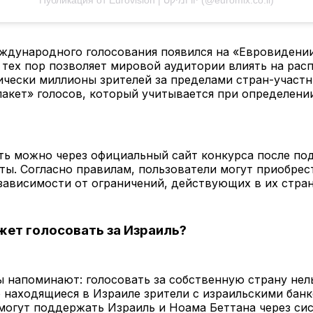
ждународного голосования появился на «Евровидении
с тех пор позволяет мировой аудитории влиять на рас
ически миллионы зрителей за пределами стран-участ
акет» голосов, который учитывается при определени
ть можно через официальный сайт конкурса после по
ты. Согласно правилам, пользователи могут приобрес
зависимости от ограничений, действующих в их стран
жет голосовать за Израиль?
 напоминают: голосовать за собственную страну нель
о находящиеся в Израиле зрители с израильскими бан
могут поддержать Израиль и Ноама Беттана через сис