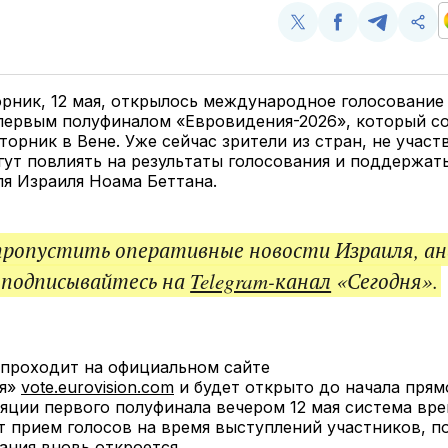
Поделиться
Поделиться
Поделит
Ско
у
в
в
и
Twitter
Facebook
Telegram
под
ссы
орник, 12 мая, открылось международное голосование R
 первым полуфиналом «Евровидения-2026», который с
торник в Вене. Уже сейчас зрители из стран, не учас
гут повлиять на результаты голосования и поддержат
я Израиля Ноама Беттана.
пропустить оперативные новости Израиля, ан
 подписывайтесь на
Telegram-канал
«Сегодня».
 проходит на официальном сайте
ия»
vote.eurovision.com
и будет открыто до начала прям
яции первого полуфинала вечером 12 мая система вр
 прием голосов на время выступлений участников, по
ания вновь откроется.