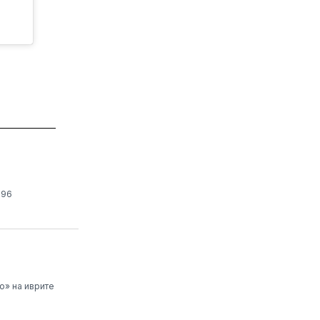
196
о» на иврите