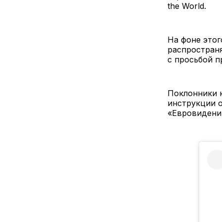
the World.
На фоне этог
распространя
с просьбой п
Поклонники 
инструкции о
«Евровидени