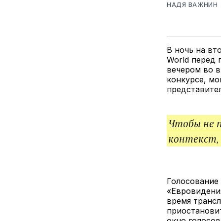
НАДЯ ВАЖНИН
В ночь на вт
World перед
вечером во в
конкурсе, мо
представител
Чтобы не 
контекст,
Голосование
«Евровиден
время трансл
приостановит
окно голосов