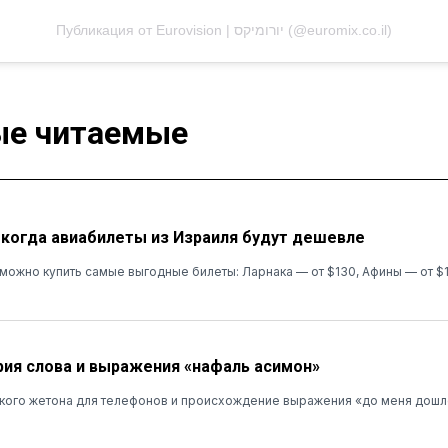
Публикация от Eurovision | יורומיקס (@euromix.co.il)
е читаемые
: когда авиабилеты из Израиля будут дешевле
я можно купить самые выгодные билеты: Ларнака — от $130, Афины — от $
рия слова и выражения «нафаль асимон»
кого жетона для телефонов и происхождение выражения «до меня дошл