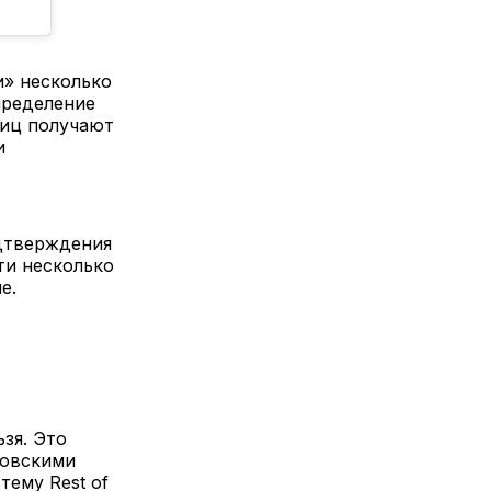
» несколько
пределение
ниц получают
и
дтверждения
ти несколько
е.
зя. Это
ковскими
тему Rest of