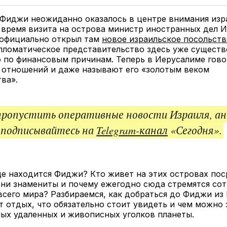
Twitter
Facebook
Telegram
под
ссы
 Фиджи неожиданно оказалось в центре внимания изр
 время визита на острова министр иностранных дел И
 официально открыл там
новое израильское посольств
пломатическое представительство здесь уже существ
 по финансовым причинам. Теперь в Иерусалиме гово
а отношений и даже называют его «золотым веком
ва».
пропустить оперативные новости Израиля, ан
 подписывайтесь на
Telegram-канал
«Сегодня».
е находится Фиджи? Кто живет на этих островах пос
они знамениты и почему ежегодно сюда стремятся сот
всего мира? Разбираемся, как добраться до Фиджи из 
т отдых, что обязательно стоит увидеть и чем можно 
ых удаленных и живописных уголков планеты.