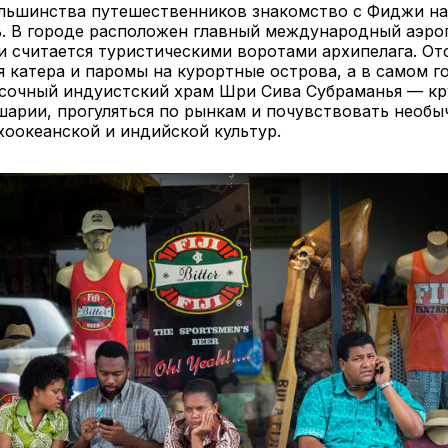
льшинства путешественников знакомство с Фиджи на
ь. В городе расположен главный международный аэро
и считается туристическими воротами архипелага. О
 катера и паромы на курортные острова, а в самом 
асочный индуистский храм Шри Сива Субраманья — к
арии, прогуляться по рынкам и почувствовать необы
оокеанской и индийской культур.