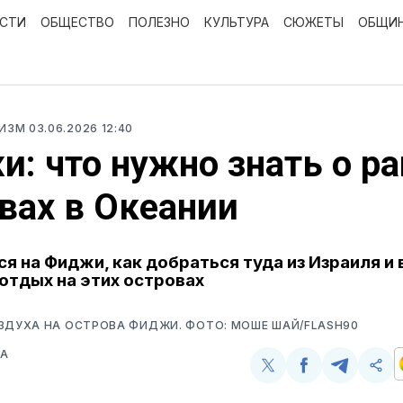
ОСТИ
ОБЩЕСТВО
ПОЛЕЗНО
КУЛЬТУРА
СЮЖЕТЫ
ОБЩИ
РИЗМ
03.06.2026 12:40
: что нужно знать о р
вах в Океании
ся на Фиджи, как добраться туда из Израиля и 
отдых на этих островах
ЗДУХА НА ОСТРОВА ФИДЖИ. ФОТО: МОШЕ ШАЙ/FLASH90
ВА
Поделиться
Поделиться
Поделит
Ско
у
в
в
и