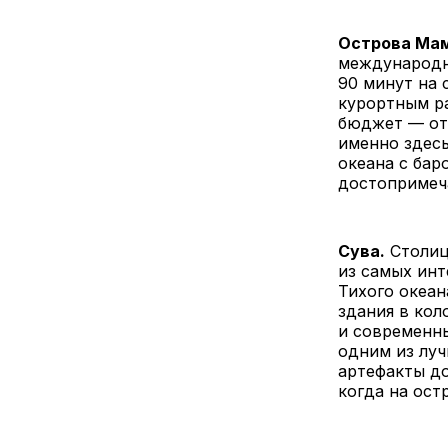
Острова Ма
международн
90 минут на 
курортным р
бюджет — от
именно здес
океана с бар
достопримеч
Сува.
Столиц
из самых ин
Тихого океан
здания в кол
и современны
одним из луч
артефакты до
когда на ост