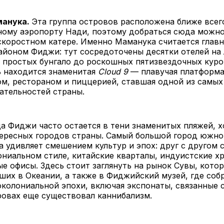
манука.
Эта группа островов расположена ближе всег
ому аэропорту Нади, поэтому добраться сюда можно 
скоростном катере. Именно Маманука считается глав
айоном Фиджи: тут сосредоточены десятки отелей на
 простых бунгало до роскошных пятизвездочных куро
ь находится знаменитая
Cloud 9
— плавучая платформа
ом, рестораном и пиццерией, ставшая одной из самы
ательностей страны.
а Фиджи часто остается в тени знаменитых пляжей, х
тересных городов страны. Самый большой город южно
а удивляет смешением культур и эпох: друг с другом
ониальном стиле, китайские кварталы, индуистские х
е офисы. Здесь стоит заглянуть на рынок Сувы, кото
ших в Океании, а также в Фиджийский музей, где соб
колониальной эпохи, включая экспонаты, связанные 
ровах еще существовал каннибализм.