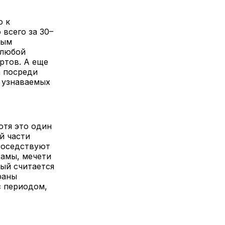
о к
всего за 30–
ным
 любой
ртов. А еще
 посреди
х узнаваемых
отя это один
й части
 соседствуют
рамы, мечети
рый считается
раны
с периодом,