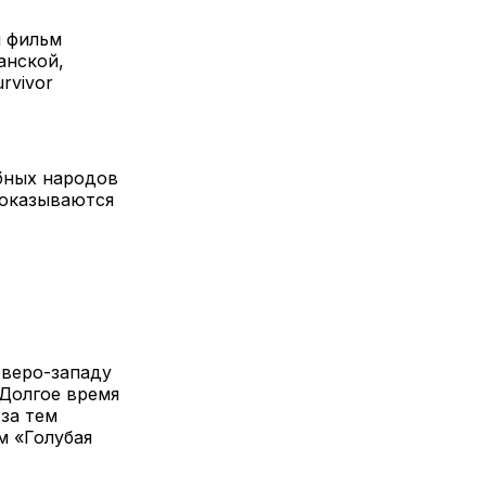
й фильм
анской,
rvivor
бных народов
 оказываются
еверо-западу
 Долгое время
 за тем
м «Голубая