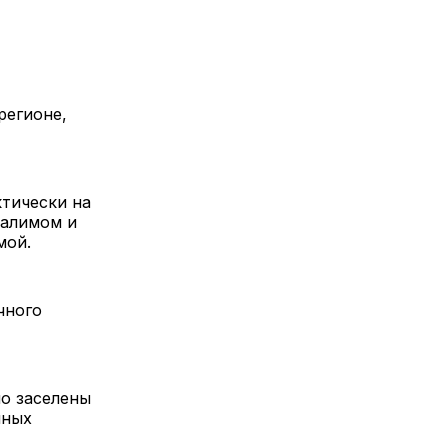
регионе,
ктически на
салимом и
мой.
чного
но заселены
пных