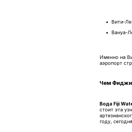
Вити-Ле
Вануа-Л
Именно на В
аэропорт ст
Чем Фиджи 
Вода Fiji Wat
стоит эта уз
артезианског
году, сегодн