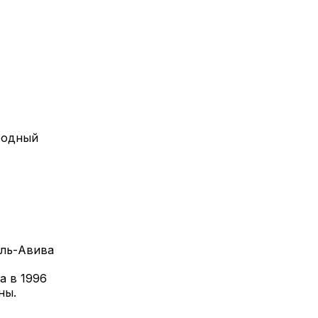
родный
ель-Авива
а в 1996
ны.