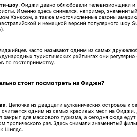
ити-шоу.
Фиджи давно облюбовали телевизионщики и
фисты. Именно здесь снимался, например, знамениты
мом Хэнксом, а также многочисленные сезоны америк
австралийской и немецкой версий популярного шоу Su
).
иджийцев часто называют одним из самых дружелю
ждународных туристических рейтингах они регулярно
ов по гостеприимству.
ельно стоит посмотреть на Фиджи?
ва.
Цепочка из двадцати вулканических островов к с
 считается одним из самых красивых мест на Фиджи.
л закрыт для массового туризма, а сегодня сюда едут
м тропического рая. Здесь снимали знаменитый филь
ук Шилдс.