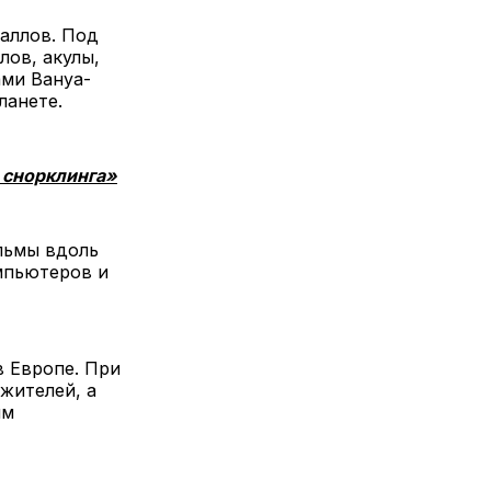
аллов. Под
лов, акулы,
ами Вануа-
ланете.
 снорклинга»
льмы вдоль
мпьютеров и
в Европе. При
жителей, а
им