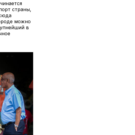
чинается
порт страны,
тсюда
городе можно
рупнейший в
чное