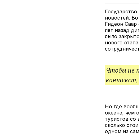
Государство
новостей. Во
Гидеон Саар
лет назад ди
было закрыто
нового этап
сотрудничест
Чтобы не 
контекст,
Но где вообщ
океана, чем 
туристов со 
сколько стои
одном из сам