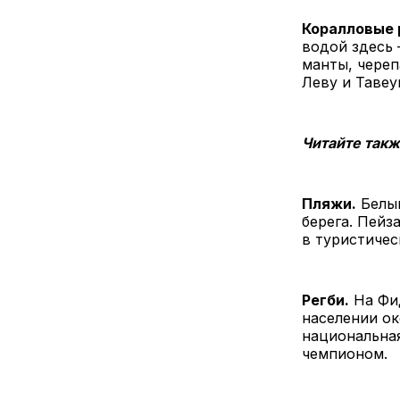
Коралловые
водой здесь 
манты, череп
Леву и Тавеу
Читайте так
Пляжи.
Белый
берега. Пейз
в туристичес
Регби.
На Фид
населении ок
национальна
чемпионом.