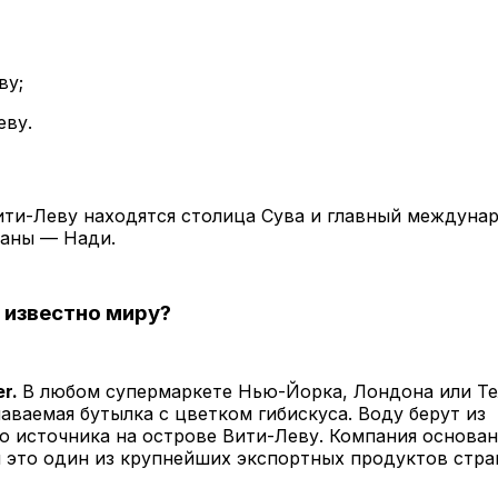
ву;
еву.
ити-Леву находятся столица Сува и главный междуна
раны — Нади.
известно миру?
er.
В любом супермаркете Нью-Йорка, Лондона или Т
наваемая бутылка с цветком гибискуса. Воду берут из
о источника на острове Вити-Леву. Компания основан
я это один из крупнейших экспортных продуктов стра