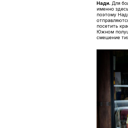
Нади.
Для бо
именно здес
поэтому Над
отправляются
посетить кр
Южном полуш
смешение тих