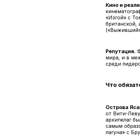
Кино и реал
кинематогра
«Изгой» с То
британской, 
(«Выживший»
Репутация.
Ф
мира, и в ме
среди лидер
Что обязат
Острова Яса
от Вити-Леву
архипелаг бы
самым образо
лагуна» с Бр