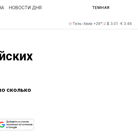
НА
НОВОСТИ ДНЯ
ТЕМНАЯ
Тель-Авив +29°
$ 3.01 · € 3.46
айских
во сколько
ься
пируйте