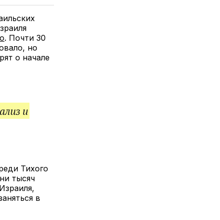
елитесь
лкой
аильских
зраиля
о
. Почти 30
овало, но
рят о начале
ализ и
реди Тихого
ни тысяч
Израиля,
заняться в