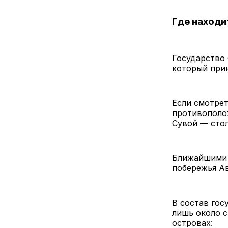
Где наход
Государство 
который прин
Если смотрет
противополо
Сувой — сто
Ближайшими с
побережья А
В состав гос
лишь около с
островах: