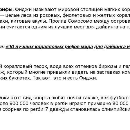
 рифы.
Фиджи называют мировой столицей мягких кор
— целые леса из розовых, фиолетовых и желтых корал
ахи, китовые акулы. Пролив Сомосомо между остров
ни считается одним из лучших мест для дайвинга на п
же:
«10 лучших коралловых рифов мира для дайвинга и
 коралловый песок, вода всех оттенков бирюзы и па
аж, который многие привыкли видеть на заставках ко
ких буклетах. Так вот, это и есть Фиджи.
жи этот вид спорта любят почти так же, как футбол 
оло 900 000 человек в регби играют примерно 80 000 
я сборная по регби-7 дважды становилась олимпийск