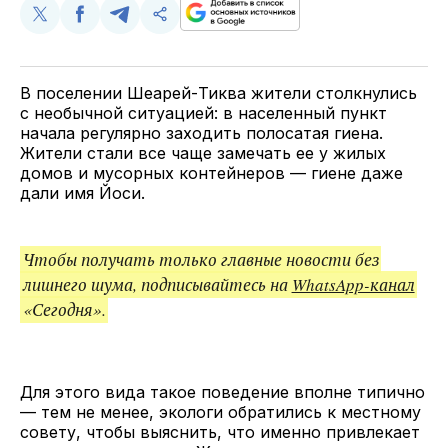
Поделиться
Поделиться
Поделиться
Скопируйте
у
в
в
и
Twitter
Facebook
Telegram
поделитесь
ссылкой
В поселении Шеарей-Тиква жители столкнулись
с необычной ситуацией: в населенный пункт
начала регулярно заходить полосатая гиена.
Жители стали все чаще замечать ее у жилых
домов и мусорных контейнеров — гиене даже
дали имя Йоси.
Чтобы получать только главные новости без
лишнего шума, подписывайтесь на
WhatsApp-канал
«Сегодня».
Для этого вида такое поведение вполне типично
— тем не менее, экологи обратились к местному
совету, чтобы выяснить, что именно привлекает