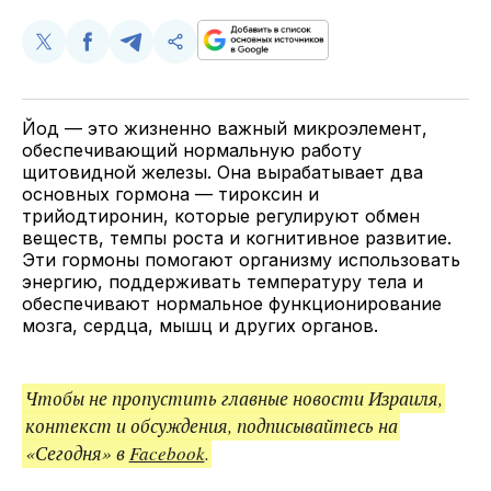
Поделиться
Поделиться
Поделиться
Скопируйте
у
в
в
и
Twitter
Facebook
Telegram
поделитесь
ссылкой
Йод — это жизненно важный микроэлемент,
обеспечивающий нормальную работу
щитовидной железы. Она вырабатывает два
основных гормона — тироксин и
трийодтиронин, которые регулируют обмен
веществ, темпы роста и когнитивное развитие.
Эти гормоны помогают организму использовать
энергию, поддерживать температуру тела и
обеспечивают нормальное функционирование
мозга, сердца, мышц и других органов.
Чтобы не пропустить главные новости Израиля,
контекст и обсуждения, подписывайтесь на
«Сегодня» в
Facebook
.