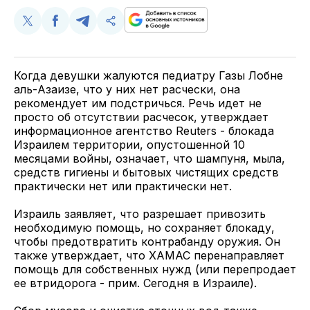
Поделиться
Поделиться
Поделиться
Скопируйте
у
в
в
и
Twitter
Facebook
Telegram
поделитесь
ссылкой
Когда девушки жалуются педиатру Газы Лобне
аль-Азаизе, что у них нет расчески, она
рекомендует им подстричься. Речь идет не
просто об отсутствии расчесок, утверждает
информационное агентство Reuters - блокада
Израилем территории, опустошенной 10
месяцами войны, означает, что шампуня, мыла,
средств гигиены и бытовых чистящих средств
практически нет или практически нет.
Израиль заявляет, что разрешает привозить
необходимую помощь, но сохраняет блокаду,
чтобы предотвратить контрабанду оружия. Он
также утверждает, что ХАМАС перенаправляет
помощь для собственных нужд (или перепродает
ее втридорога - прим. Сегодня в Израиле).