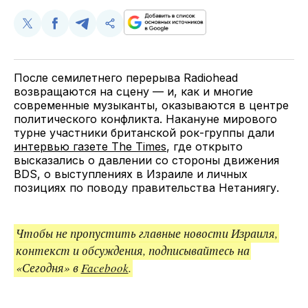
Поделиться
Поделиться
Поделиться
Скопируйте
у
в
в
и
Twitter
Facebook
Telegram
поделитесь
ссылкой
После семилетнего перерыва Radiohead
возвращаются на сцену — и, как и многие
современные музыканты, оказываются в центре
политического конфликта. Накануне мирового
турне участники британской рок-группы дали
интервью газете The Times
, где открыто
высказались о давлении со стороны движения
BDS, о выступлениях в Израиле и личных
позициях по поводу правительства Нетаниягу.
Чтобы не пропустить главные новости Израиля,
контекст и обсуждения, подписывайтесь на
«Сегодня» в
Facebook
.