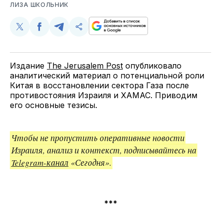
ЛИЗА ШКОЛЬНИК
Поделиться
Поделиться
Поделиться
Скопируйте
у
в
в
и
Twitter
Facebook
Telegram
поделитесь
ссылкой
Издание
The Jerusalem Post
опубликовало
аналитический материал о потенциальной роли
Китая в восстановлении сектора Газа после
противостояния Израиля и ХАМАС. Приводим
его основные тезисы.
Чтобы не пропустить оперативные новости
Израиля, анализ и контекст, подписывайтесь на
Telegram-канал
«Сегодня».
***