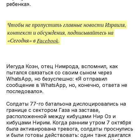
ребенка».
Чтобы не пропустить главные новости Израиля,
контекст и обсуждения, подписывайтесь на
«Сегодня» в
Facebook
.
Иегуда Коэн, отец Нимрода, вспомнил, как
пытался связаться со своим сыном через
WhatsApp, но безуспешно: «Я отправил
сообщение в WhatsApp, но, конечно, ответа не
последовало».
Солдаты 77-го батальона дислоцировались на
границе с сектором Газа на заставе,
расположенной между кибуцами Нир Оз и
кибуцами Нирим. Когда ранним утром 7 октября
была активирована тревога, солдаты проснулись
и были готовы действовать: один танк двигался