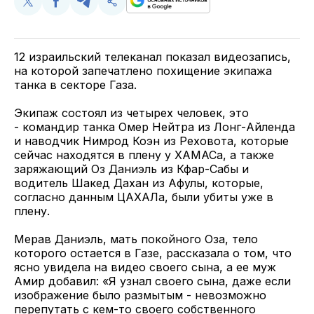
Поделиться
Поделиться
Поделиться
Скопируйте
у
в
в
и
Twitter
Facebook
Telegram
поделитесь
ссылкой
12 израильский телеканал показал видеозапись,
на которой запечатлено похищение экипажа
танка в секторе Газа.
Экипаж состоял из четырех человек, это
- командир танка Омер Нейтра из Лонг-Айленда
и наводчик Нимрод Коэн из Реховота, которые
сейчас находятся в плену у ХАМАСа, а также
заряжающий Оз Даниэль из Кфар-Сабы и
водитель Шакед Дахан из Афулы, которые,
согласно данным ЦАХАЛа, были убиты уже в
плену.
Мерав Даниэль, мать покойного Оза, тело
которого остается в Газе, рассказала о том, что
ясно увидела на видео своего сына, а ее муж
Амир добавил: «Я узнал своего сына, даже если
изображение было размытым - невозможно
перепутать с кем-то своего собственного