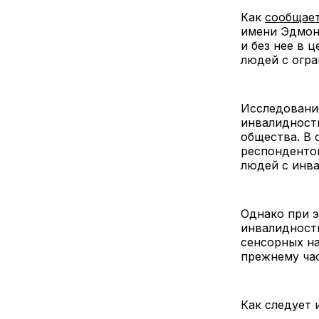
Как
сообщае
имени Эдмон
и без нее в 
людей с огр
Исследовани
инвалидность
общества. В 
респонденто
людей с инв
Однако при 
инвалидности
сенсорных на
прежнему ча
Как следует 