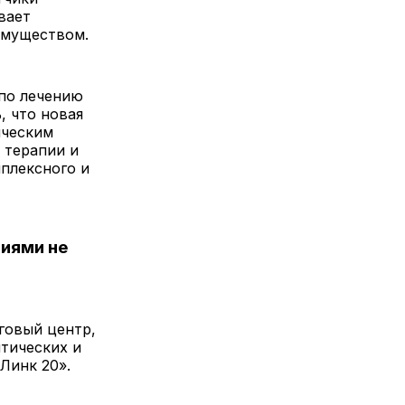
вает
имуществом.
 по лечению
, что новая
ическим
 терапии и
плексного и
ниями не
говый центр,
тических и
Линк 20».