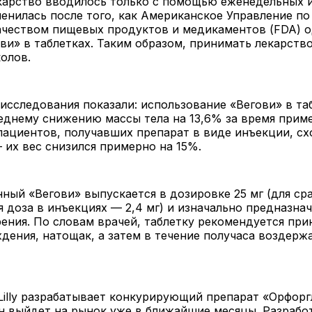
екарство вводилось только с помощью еженедельных 
енилась после того, как Американское Управление п
качеством пищевых продуктов и медикаментов (FDA) 
ви» в таблетках. Таким образом, принимать лекарство
колов.
исследования показали: использование «Вегови» в та
еднему снижению массы тела на 13,6% за время прим
 пациентов, получавших препарат в виде инъекции, с
 их вес снизился примерно на 15%.
ный «Вегови» выпускается в дозировке 25 мг (для ср
 доза в инъекциях — 2,4 мг) и изначально предназнач
ения. По словам врачей, таблетку рекомендуется при
дения, натощак, а затем в течение получаса воздерж
 Lilly разрабатывает конкурирующий препарат «Орфор
он выйдет на рынок уже в ближайшие месяцы. Разрабо