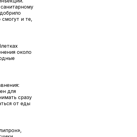
инъекций.
о санитарному
одобрило
 смогут и те,
блетках
енения около
ходные
авнения:
ен для
нимать сразу
аться от еды
глипрон»,
тчики