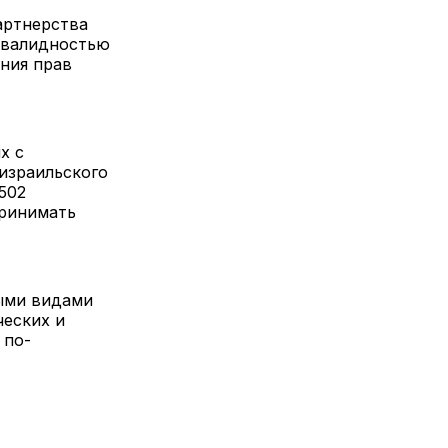
артнерства
нвалидностью
ения прав
х с
израильского
502
принимать
ыми видами
ческих и
 по-