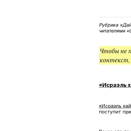
Рубрика «Дай
читателями «
Чтобы не 
контекст,
«Исраэль 
«Исраэль ха
поступит пре