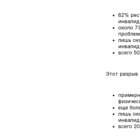
82% рес
инвалид
около 7
проблем
лишь ок
инвалид
всего 5
Этот разрыв 
примерн
физичес
еще бол
лишь ок
инвалид
всего 2