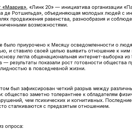
т «Маарив»
, «Линк 20» — инициатива организации «П
а де Ротшильда», объединяющая молодых людей с и
целях продвижения равенства, разнообразия и соблюд
аниченными возможностями.
е было приурочено к Месяцу осведомленности о людя
ю, и ставило своей целью выявить отношение к ним 
основу легла общенациональная интернет-выборка из 
в — результаты показали рост готовности общества 
алидностью в повседневной жизни.
этом был зафиксирован четкий разрыв между различн
: общество заметно толерантнее к обладателям физи
рушений, чем психических и когнитивных. Последние
сто сталкиваются с предвзятым отношением.
из опроса: