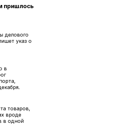
ем пришлось
ы делового
пишет указ о
о в
рог
порта,
декабря.
та товаров,
ах вроде
в в одной