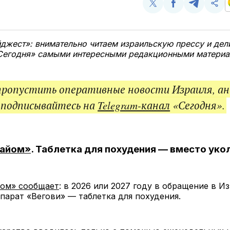
Поделиться
Поделиться
Поделит
Ско
у
в
в
и
Twitter
Facebook
Telegram
под
ссы
джест»: внимательно читаем израильскую прессу и дел
Сегодня» самыми интересными редакционными материа
пропустить оперативные новости Израиля, ан
 подписывайтесь на
Telegram-канал
«Сегодня».
хайом»
. Таблетка для похудения — вместо уко
йом» сообщает
: в 2026 или 2027 году в обращение в И
парат «Вегови» — таблетка для похудения.