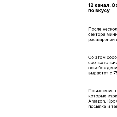
12 канал
. 
по вкусу
После нескол
сектора мини
расширении 
Об этом
сооб
соответствии
освобождения
вырастет с 7
Повышение п
которые изра
Amazon. Кром
посылке и т