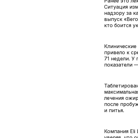
Ранее это л
Ситуация изм
надзору за 
выпуск «Вего
кто боится у
Клинические 
привело к ср
71 недели. У
показатели —
Таблетирован
максимальная
лечения ожир
после пробуж
и питья.
Компания Eli
уверяя, что 