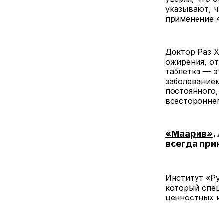
указывают, ч
применение 
Доктор Раз Х
ожирения, от
таблетка — э
заболевание
постоянного,
всестороннег
«Маарив»
.
всегда при
Институт «Ру
который спец
ценностных и