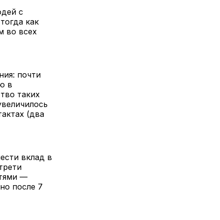
юдей с
тогда как
м во всех
ния: почти
ю в
ство таких
увеличилось
актах (два
ести вклад в
трети
тями —
но после 7