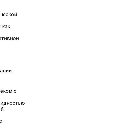
ической
 как
итивной
вании:
еком с
лидностью
ой
ю.