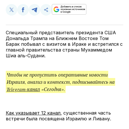
Поделиться
Поделиться
Поделиться
Скопируйте
у
в
в
и
Twitter
Facebook
Telegram
поделитесь
ссылкой
Специальный представитель президента США
Дональда Трампа на Ближнем Востоке Том
Барак побывал с визитом в Ираке и встретился с
главной правительства страны Мухаммедом
Шиа аль-Судани.
Чтобы не пропустить оперативные новости
Израиля, анализ и контекст, подписывайтесь на
Telegram-канал
«Сегодня».
Как указывает 12 канал
, существенная часть
встречи была посвящена Израилю и Ливану.