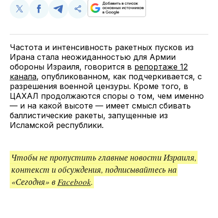
Поделиться
Поделиться
Поделиться
Скопируйте
у
в
в
и
Twitter
Facebook
Telegram
поделитесь
ссылкой
Частота и интенсивность ракетных пусков из
Ирана стала неожиданностью для Армии
обороны Израиля, говорится в
репортаже 12
канала
, опубликованном, как подчеркивается, с
разрешения военной цензуры. Кроме того, в
ЦАХАЛ продолжаются споры о том, чем именно
— и на какой высоте — имеет смысл сбивать
баллистические ракеты, запущенные из
Исламской республики.
Чтобы не пропустить главные новости Израиля,
контекст и обсуждения, подписывайтесь на
«Сегодня» в
Facebook
.