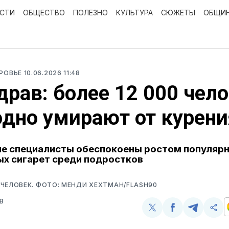
ОСТИ
ОБЩЕСТВО
ПОЛЕЗНО
КУЛЬТУРА
СЮЖЕТЫ
ОБЩИ
ОРОВЬЕ
10.06.2026 11:48
рав: более 12 000 чел
дно умирают от курени
е специалисты обеспокоены ростом популяр
х сигарет среди подростков
ЧЕЛОВЕК. ФОТО: МЕНДИ ХЕХТМАН/FLASH90
В
Поделиться
Поделиться
Поделит
Ско
у
в
в
и