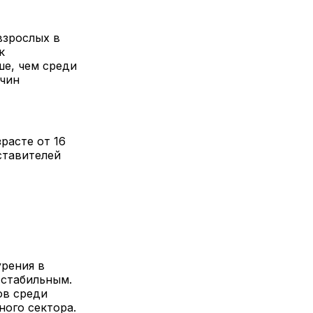
взрослых в
к
ше, чем среди
жчин
расте от 16
ставителей
рения в
 стабильным.
ов среди
ого сектора.