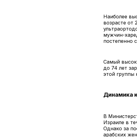
Наиболее вы
возрасте от 
ультраортодо
мужчин-харед
постепенно с
Самый высоки
до 74 лет за
этой группы 
Динамика к
В Министерст
Израиле в те
Однако за по
арабских жен