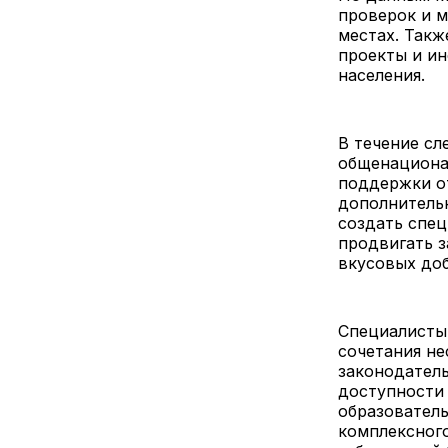
проверок и м
местах. Такж
проекты и и
населения.
В течение с
общенациона
поддержки от
дополнительн
создать спе
продвигать 
вкусовых доб
Специалисты 
сочетания не
законодатель
доступности
образователь
комплексного