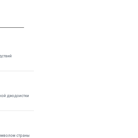
дствий
ской дзюдоистки
символом страны