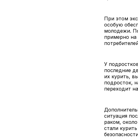
При этом эк
особую обес
молодежи. По
примерно на 
потребителей
У подростков
последние дв
их курить, в
подросток, 
переходит на
Дополнитель
ситуация пос
раком, около
стали курить
безопасности