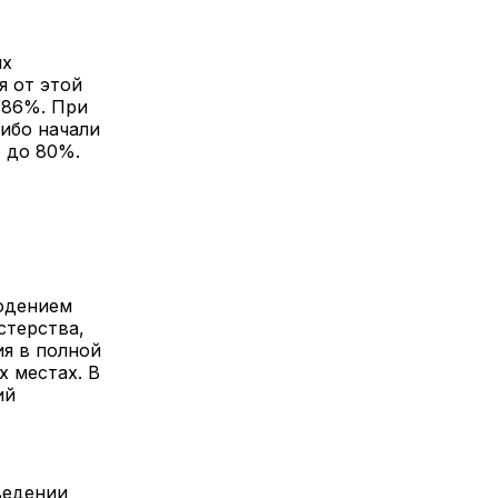
их
я от этой
 86%. При
ибо начали
т до 80%.
людением
стерства,
я в полной
 местах. В
ий
ведении