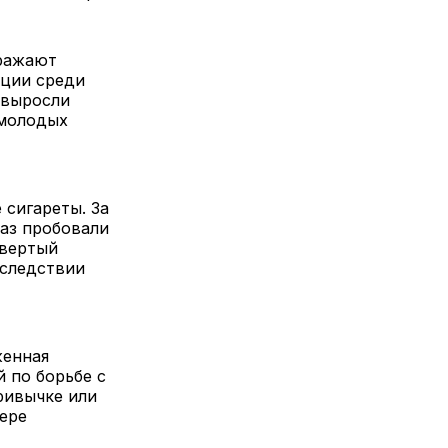
ыражают
кции среди
 выросли
 молодых
 сигареты. За
раз пробовали
твертый
оследствии
женная
 по борьбе с
ривычке или
фере