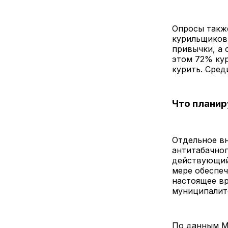
Опросы такж
курильщиков.
привычки, а 
этом 72% кур
курить. Сред
Что планир
Отдельное вн
антитабачног
действующий 
мере обеспеч
настоящее в
муниципалите
По данным М