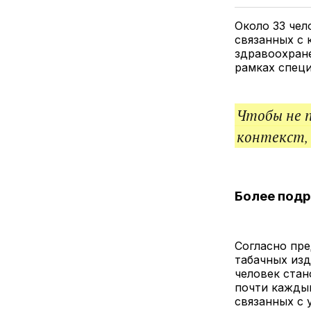
Около 33 чел
связанных с
здравоохран
рамках специ
Чтобы не 
контекст,
Более подр
Согласно пр
табачных изд
человек стан
почти каждый
связанных с 