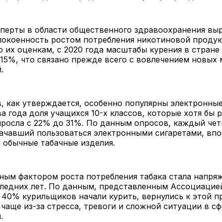
сперты в области общественного здравоохранения в
покоенность ростом потребления никотиновой проду
 их оценкам, с 2020 года масштабы курения в стране
15%, что связано прежде всего с вовлечением новых
.
, как утверждается, особенно популярны электронные
а года доля учащихся 10-х классов, которые хотя бы 
ыросла с 22% до 31%. По данным опросов, каждый че
начавший пользоваться электронными сигаретами, вп
 обычные табачные изделия.
ным фактором роста потребления табака стала напря
ледних лет. По данным, представленным Ассоциацией
 40% курильщиков начали курить, вернулись к этой п
 чаще из-за стресса, тревоги и сложной ситуации в с
.