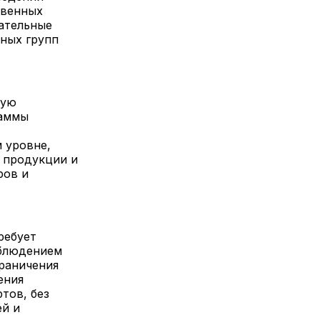
твенных
ательные
ных групп
вую
раммы
 уровне,
 продукции и
ров и
ребует
облюдением
раничения
ения
тов, без
ей и