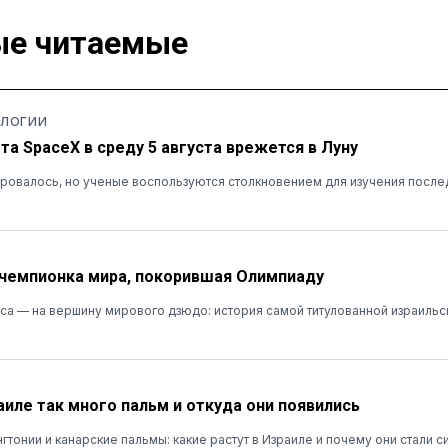
е читаемые
ОЛОГИИ
та SpaceX в среду 5 августа врежется в Луну
ровалось, но ученые воспользуются столкновением для изучения после
 чемпионка мира, покорившая Олимпиаду
сса — на вершину мирового дзюдо: история самой титулованной израиль
аиле так много пальм и откуда они появились
гтонии и канарские пальмы: какие растут в Израиле и почему они стали 