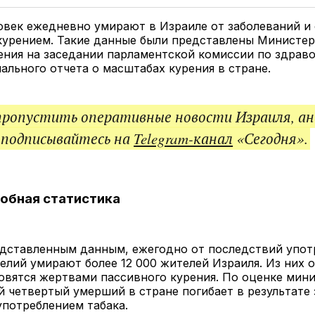
Twitter
Facebook
Telegram
под
ссы
овек ежедневно умирают в Израиле от заболеваний и
 курением. Такие данные были представлены Министе
ения на заседании парламентской комиссии по здрав
ального отчета о масштабах курения в стране.
пропустить оперативные новости Израиля, ан
 подписывайтесь на
Telegram-канал
«Сегодня».
обная статистика
едставленным данным, ежегодно от последствий упот
елий умирают более 12 000 жителей Израиля. Из них 
овятся жертвами пассивного курения. По оценке мини
 четвертый умерший в стране погибает в результате 
употреблением табака.