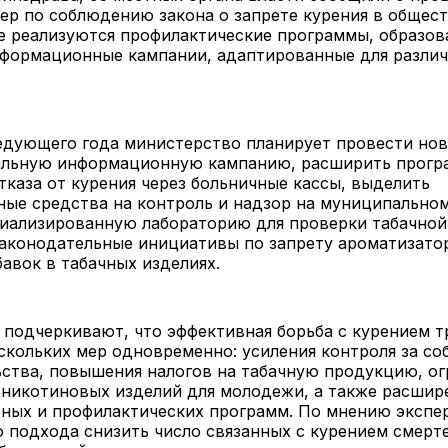
ер по соблюдению закона о запрете курения в общес
е реализуются профилактические программы, образов
нформационные кампании, адаптированные для различ
ледующего года министерство планирует провести но
льную информационную кампанию, расширить прог
каза от курения через больничные кассы, выделить
ые средства на контроль и надзор на муниципальном
циализированную лабораторию для проверки табачной
законодательные инициативы по запрету ароматизато
авок в табачных изделиях.
подчеркивают, что эффективная борьба с курением т
скольких мер одновременно: усиления контроля за с
ства, повышения налогов на табачную продукцию, ог
 никотиновых изделий для молодежи, а также расшир
ных и профилактических программ. По мнению экспер
 подхода снизить число связанных с курением смерт