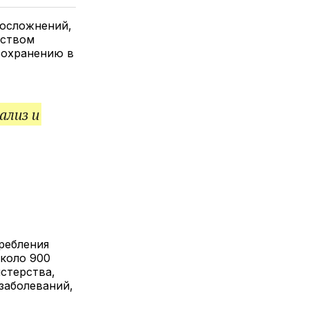
елитесь
лкой
 осложнений,
рством
оохранению в
ализ и
ребления
около 900
стерства,
заболеваний,