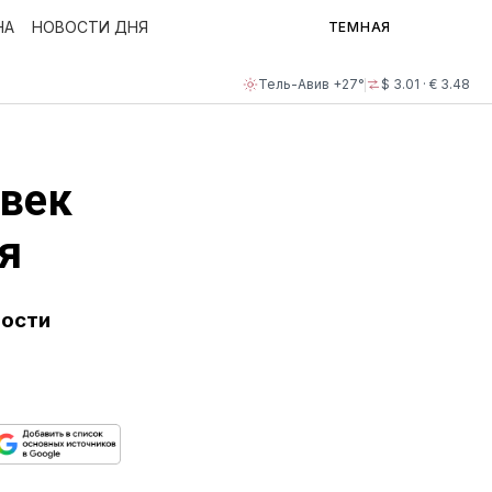
НА
НОВОСТИ ДНЯ
ТЕМНАЯ
Тель-Авив +27°
$ 3.01 · € 3.48
овек
я
ности
ься
пируйте