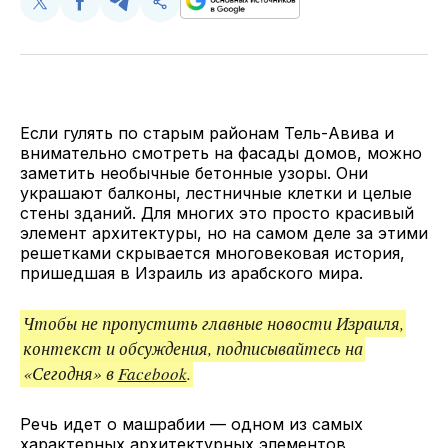
Поделиться
Поделиться
Поделиться
Скопируйте
у
в
в
и
Twitter
Facebook
Telegram
поделитесь
ссылкой
Если гулять по старым районам Тель-Авива и
внимательно смотреть на фасады домов, можно
заметить необычные бетонные узоры. Они
украшают балконы, лестничные клетки и целые
стены зданий. Для многих это просто красивый
элемент архитектуры, но на самом деле за этими
решетками скрывается многовековая история,
пришедшая в Израиль из арабского мира.
Чтобы не пропустить главные новости Израиля,
контекст и обсуждения, подписывайтесь на
«Сегодня» в
Facebook
.
Речь идет о машрабии — одном из самых
характерных архитектурных элементов