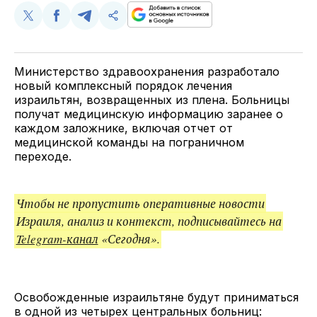
Поделиться
Поделиться
Поделиться
Скопируйте
у
в
в
и
Twitter
Facebook
Telegram
поделитесь
ссылкой
Министерство здравоохранения разработало
новый комплексный порядок лечения
израильтян, возвращенных из плена. Больницы
получат медицинскую информацию заранее о
каждом заложнике, включая отчет от
медицинской команды на пограничном
переходе.
Чтобы не пропустить оперативные новости
Израиля, анализ и контекст, подписывайтесь на
Telegram-канал
«Сегодня».
Освобожденные израильтяне будут приниматься
в одной из четырех центральных больниц: