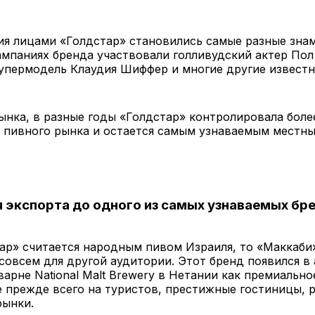
ия лицами «Голдстар» становились самые разные знам
ампаниях бренда участвовали голливудский актер По
упермодель Клаудия Шиффер и многие другие известн
ынка, в разные годы «Голдстар» контролировала бол
о пивного рынка и остается самым узнаваемым местн
я экспорта до одного из самых узнаваемых бр
ар» считается народным пивом Израиля, то «Маккаби
совсем для другой аудитории. Этот бренд появился в 
варне National Malt Brewery в Нетании как премиально
 прежде всего на туристов, престижные гостиницы, 
рынки.