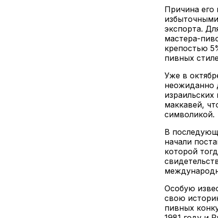
Причина его 
избыточными
экспорта. Дл
мастера-пиво
крепостью 5%
пивных стиле
Уже в октябр
неожиданно д
израильских 
маккавей, чт
символикой.
В последующи
начали поста
которой тогд
свидетельств
международн
Особую изве
свою истори
пивных конку
1981 году и 