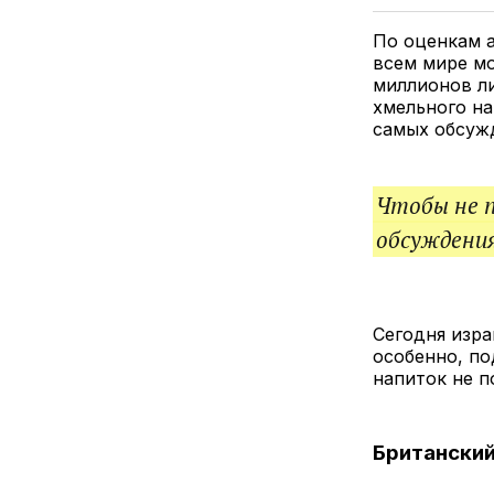
По оценкам а
всем мире мо
миллионов ли
хмельного на
самых обсуж
Чтобы не 
обсуждения
Сегодня изра
особенно, по
напиток не п
Британский