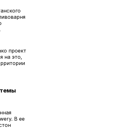
танского
 пивоварня
о
.
ако проект
я на это,
ерритории
стемы
нная
wery. В ее
стон