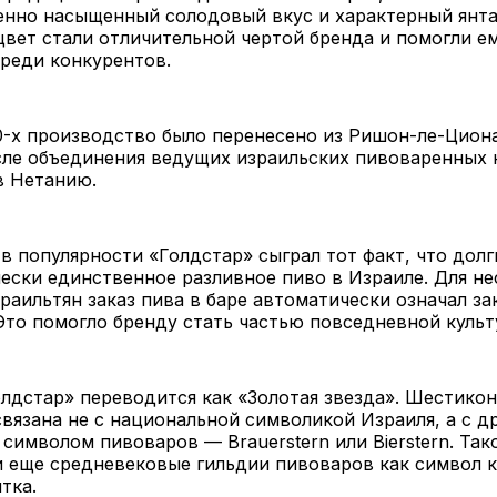
енно насыщенный солодовый вкус и характерный янт
вет стали отличительной чертой бренда и помогли е
реди конкурентов.
0-х производство было перенесено из Ришон-ле-Циона
сле объединения ведущих израильских пивоваренных 
 в Нетанию.
в популярности «Голдстар» сыграл тот факт, что долг
ески единственное разливное пиво в Израиле. Для не
раильтян заказ пива в баре автоматически означал за
Это помогло бренду стать частью повседневной культ
лдстар» переводится как «Золотая звезда». Шестикон
связана не с национальной символикой Израиля, а с 
символом пивоваров — Brauerstern или Bierstern. Так
 еще средневековые гильдии пивоваров как символ к
тка.