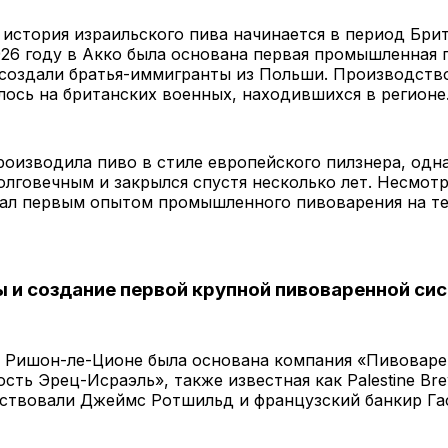
история израильского пива начинается в период Бри
926 году в Акко была основана первая промышленная
 создали братья-иммигранты из Польши. Производств
ось на британских военных, находившихся в регионе
оизводила пиво в стиле европейского пилзнера, одн
олговечным и закрылся спустя несколько лет. Несмотр
тал первым опытом промышленного пивоварения на т
ы и создание первой крупной пивоваренной си
в Ришон-ле-Ционе была основана компания «Пивоваре
ть Эрец-Исраэль», также известная как Palestine Bre
аствовали Джеймс Ротшильд и французский банкир Га