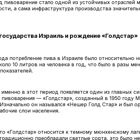
д пивоварение стало одной из устойчивых отраслей 
сти, а сама инфраструктура производства значитель
государства Израиль и рождение «Голдстар»
ода потребление пива в Израиле было относительно н
коло 10 литров на человека в год, что было в разы ме
показателей.
 именно в этот период появляется один из главных с
 пивоварения — «Голдстар», созданный в 1950 году 
Изначально он назывался «Нешер Голд Стар» и был о
абочие слои населения.
то «Голдстар» относится к темному мюнхенскому лаге
 традиционно преобладали светлые сорта, это было н