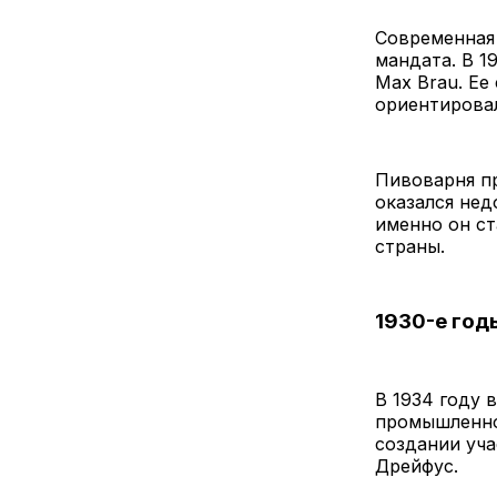
Современная 
мандата. В 1
Max Brau. Ее
ориентировал
Пивоварня пр
оказался нед
именно он с
страны.
1930-е год
В 1934 году 
промышленнос
создании уч
Дрейфус.