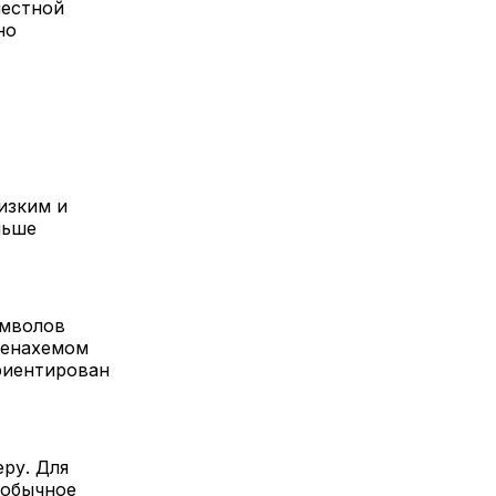
местной
но
изким и
ньше
имволов
Менахемом
риентирован
ру. Для
еобычное