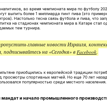
Twitter
Facebook
Telegram
под
ссы
налитиков, во время чемпионата мира по футболу 202
гут выпить более 1 миллиарда пинт пива (это пример
тров). Настолько тесна связь футбола и пива, что за
питка на стадионах чемпионата мира в Катаре стал о
даемых тем турнира.
пропустить главные новости Израиля, контек
, подписывайтесь на «Сегодня» в
Facebook
.
ильтяне приобщились к европейской традиции потреб
д просмотры спортивных матчей. Но еще 70 лет назад
ользовался популярностью среди местного населения.
 мандат и начало промышленного производст