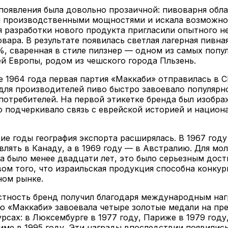
появления была довольно прозаичной: пивоварня обл
 производственными мощностями и искала возможно
я разработки нового продукта пригласили опытного н
вара. В результате появилась светлая лагерная пивна
, сваренная в стиле пилзнер — одном из самых попу
й Европы, родом из чешского города Пльзень.
е 1964 года первая партия «Маккаби» отправилась в 
ля производителей пиво быстро завоевало популярн
потребителей. На первой этикетке бренда был изобра
о подчеркивало связь с еврейской историей и национ
е годы география экспорта расширялась. В 1967 год
влять в Канаду, а в 1969 году — в Австралию. Для мо
а было менее двадцати лет, это было серьезным дос
ом того, что израильская продукция способна конкур
ом рынке.
стность бренд получил благодаря международным наг
ю «Маккаби» завоевала четыре золотые медали на пр
рсах: в Люксембурге в 1977 году, Париже в 1979 году
Риме в 1995 году. Эти награды впоследствии появились