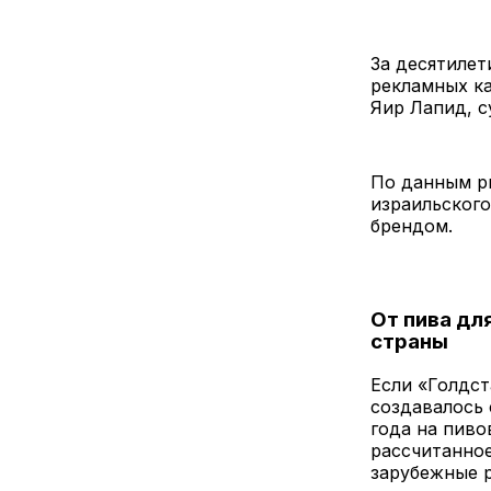
За десятилет
рекламных к
Яир Лапид, с
По данным р
израильског
брендом.
От пива дл
страны
Если «Голдст
создавалось 
года на пиво
рассчитанное
зарубежные 