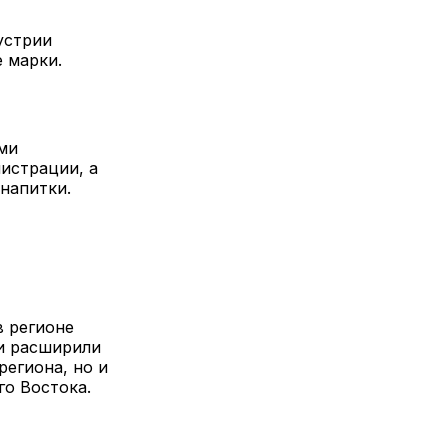
устрии
 марки.
ми
истрации, а
 напитки.
в регионе
ни расширили
региона, но и
го Востока.