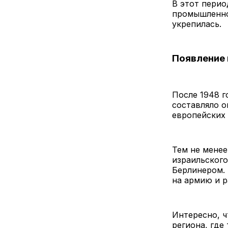
В этот перио
промышленно
укрепилась.
Появление 
После 1948 г
составляло о
европейских 
Тем не менее
израильского
Берлинером. 
на армию и р
Интересно, ч
региона, где