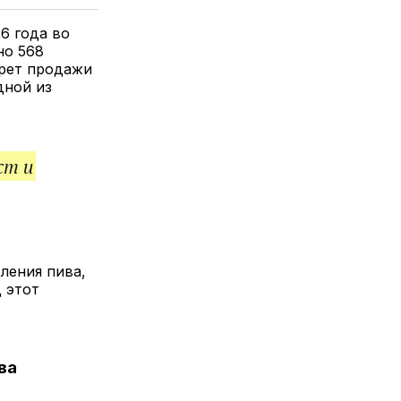
елитесь
лкой
6 года во
но 568
прет продажи
дной из
ст и
ления пива,
 этот
ва