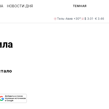
НА
НОВОСТИ ДНЯ
ТЕМНАЯ
Тель-Авив +30°
$ 3.01 · € 3.46
ила
стало
ься
пируйте