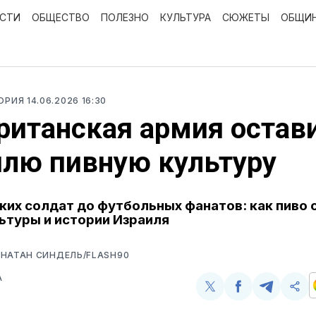
ОСТИ
ОБЩЕСТВО
ПОЛЕЗНО
КУЛЬТУРА
СЮЖЕТЫ
ОБЩИ
ТОРИЯ
14.06.2026 16:30
ританская армия остав
лю пивную культуру
ких солдат до футбольных фанатов: как пиво 
ьтуры и истории Израиля
НАТАН СИНДЕЛЬ/FLASH90
А
Поделиться
Поделиться
Поделит
Ско
у
в
в
и