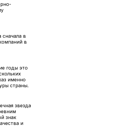
арно-
му
 сначала в
компаний в
ие годы это
скольких
каз именно
уры страны.
ечная звезда
древним
ой знак
ачества и