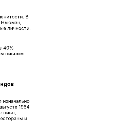
енитости. В
л Ньюман,
ые личности.
ее 40%
ым пивным
ендов
» изначально
августе 1964
е пиво,
рестораны и