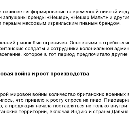
ь начинается формирование современной пивной инд
и запущены бренды «Нешер», «Нешер Мальт» и другие
л первым массовым израильским пивным брендом.
ренний рынок был ограничен. Основными потребителя
ританские солдаты и сотрудники колониальной админ
аселение, которое в тот период предпочитало другие
овая война и рост производства
рой мировой войны количество британских военных 
илось, что привело к росту спроса на пиво. Пивовар
, а продукция начала поставляться не только внутри 
танские территории, включая Индию и страны Дальне