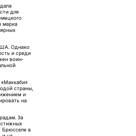
адала
сти для
емецкого
я марка
лярных
США. Однако
ость и среди
жен воин-
альной
у «Маккаби»
лодой страны,
тижением и
ировать на
радам. За
естижных
, Брюсселе в
 и на