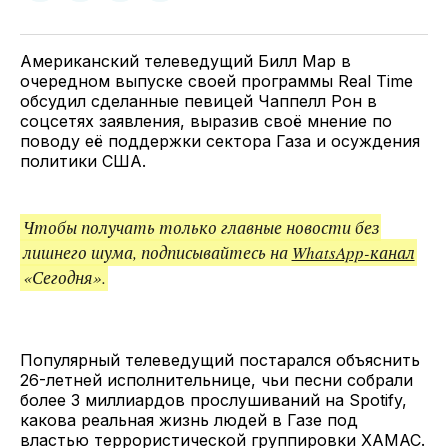
у
в
в
и
Twitter
Facebook
Telegram
поделитесь
ссылкой
Американский телеведущий Билл Мар в
очередном выпуске своей программы Real Time
обсудил сделанные певицей Чаппелл Рон в
соцсетях заявления, выразив своё мнение по
поводу её поддержки сектора Газа и осуждения
политики США.
Чтобы получать только главные новости без
лишнего шума, подписывайтесь на
WhatsApp-канал
«Сегодня».
Популярный телеведущий постарался объяснить
26-летней исполнительнице, чьи песни собрали
более 3 миллиардов прослушиваний на Spotify,
какова реальная жизнь людей в Газе под
властью террористической группировки ХАМАС.