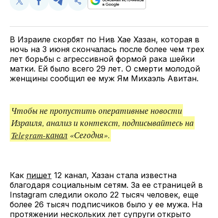
Поделиться
Поделиться
Поделиться
Скопируйте
у
в
в
и
Twitter
Facebook
Telegram
поделитесь
ссылкой
В Израиле скорбят по Нив Хае Хазан, которая в
ночь на 3 июня скончалась после более чем трех
лет борьбы с агрессивной формой рака шейки
матки. Ей было всего 29 лет. О смерти молодой
женщины сообщил ее муж Ям Михаэль Авитан.
Чтобы не пропустить оперативные новости
Израиля, анализ и контекст, подписывайтесь на
Telegram-канал
«Сегодня».
Как
пишет
12 канал, Хазан стала известна
благодаря социальным сетям. За ее страницей в
Instagram следили около 22 тысяч человек, еще
более 26 тысяч подписчиков было у ее мужа. На
протяжении нескольких лет супруги открыто