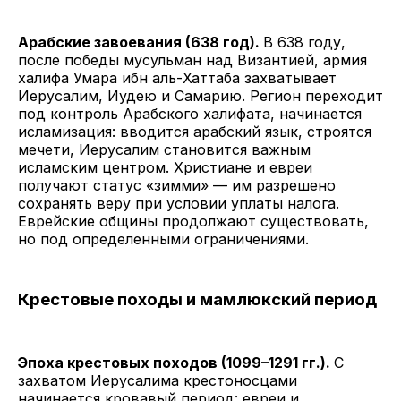
Арабские завоевания (638 год).
В 638 году,
после победы мусульман над Византией, армия
халифа Умара ибн аль-Хаттаба захватывает
Иерусалим, Иудею и Самарию. Регион переходит
под контроль Арабского халифата, начинается
исламизация: вводится арабский язык, строятся
мечети, Иерусалим становится важным
исламским центром. Христиане и евреи
получают статус «зимми» — им разрешено
сохранять веру при условии уплаты налога.
Еврейские общины продолжают существовать,
но под определенными ограничениями.
Крестовые походы и мамлюкский период
Эпоха крестовых походов (1099–1291 гг.).
С
захватом Иерусалима крестоносцами
начинается кровавый период: евреи и