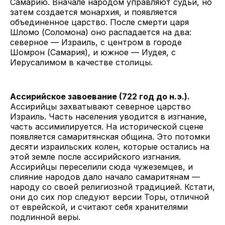
Самарию. Вначале народом управляют судьи, но
затем создается монархия, и появляется
объединенное царство. После смерти царя
Шломо (Соломона) оно распадается на два:
северное — Израиль, с центром в городе
Шомрон (Самария), и южное — Иудея, с
Иерусалимом в качестве столицы.
Ассирийское завоевание (722 год до н.э.).
Ассирийцы захватывают северное царство
Израиль. Часть населения уводится в изгнание,
часть ассимилируется. На исторической сцене
появляется самаритянская община. Это потомки
десяти израильских колен, которые остались на
этой земле после ассирийского изгнания.
Ассирийцы переселили сюда чужеземцев, и
слияние народов дало начало самаритянам —
народу со своей религиозной традицией. Кстати,
они до сих пор следуют версии Торы, отличной
от еврейской, и считают себя хранителями
подлинной веры.