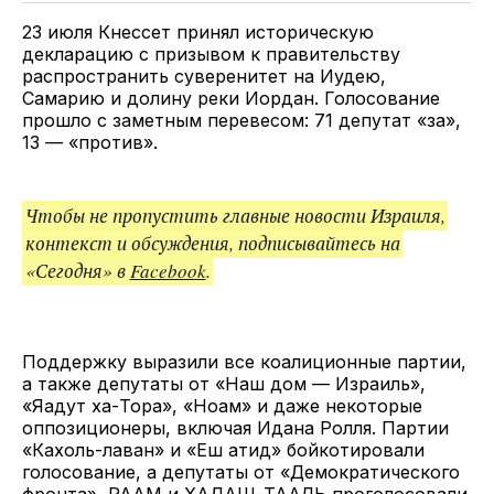
ссылкой
23 июля Кнессет принял историческую
декларацию с призывом к правительству
распространить суверенитет на Иудею,
Самарию и долину реки Иордан. Голосование
прошло с заметным перевесом: 71 депутат «за»,
13 — «против».
Чтобы не пропустить главные новости Израиля,
контекст и обсуждения, подписывайтесь на
«Сегодня» в
Facebook
.
Поддержку выразили все коалиционные партии,
а также депутаты от «Наш дом — Израиль»,
«Яадут ха-Тора», «Ноам» и даже некоторые
оппозиционеры, включая Идана Ролля. Партии
«Кахоль-лаван» и «Еш атид» бойкотировали
голосование, а депутаты от «Демократического
фронта», РААМ и ХАДАШ-ТААЛЬ проголосовали