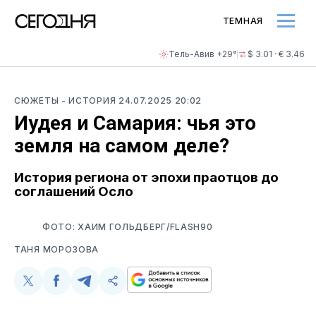
ТЕМНАЯ
Тель-Авив +29°
$ 3.01 · € 3.46
СЮЖЕТЫ
- ИСТОРИЯ
24.07.2025 20:02
Иудея и Самария: чья это
земля на самом деле?
История региона от эпохи праотцов до
соглашений Осло
ФОТО: ХАИМ ГОЛЬДБЕРГ/FLASH90
ТАНЯ МОРОЗОВА
Поделиться
Поделиться
Поделиться
Скопируйте
у
в
в
и
Twitter
Facebook
Telegram
поделитесь