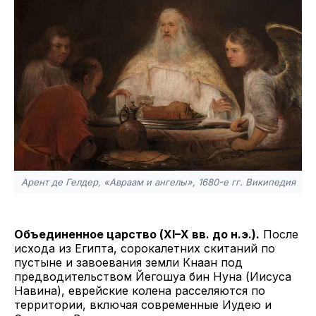
Арент де Гелдер, «Авраам и ангелы», 1680-е гг. Википедия
Объединенное царство (XI–X вв. до н.э.).
После
исхода из Египта, сорокалетних скитаний по
пустыне и завоевания земли Кнаан под
предводительством Йегошуа бин Нуна (Иисуса
Навина), еврейские колена расселяются по
территории, включая современные Иудею и