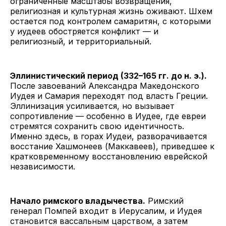
ограниченные масштабы возвращения,
религиозная и культурная жизнь оживают. Шхем
остается под контролем самаритян, с которыми
у иудеев обостряется конфликт — и
религиозный, и территориальный.
Эллинистический период (332–165 гг. до н. э.).
После завоеваний Александра Македонского
Иудея и Самария переходят под власть Греции.
Эллинизация усиливается, но вызывает
сопротивление — особенно в Иудее, где евреи
стремятся сохранить свою идентичность.
Именно здесь, в горах Иудеи, разворачивается
восстание Хашмонеев (Маккавеев), приведшее к
кратковременному восстановлению еврейской
независимости.
Начало римского владычества.
Римский
генерал Помпей входит в Иерусалим, и Иудея
становится вассальным царством, а затем