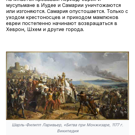
мусульмане в Иудее и Самарии уничтожаются
или изгоняются. Самария опустошается. Только с
уходом крестоносцев и приходом мамлюков
евреи постепенно начинают возвращаться в
Хеврон, Шхем и другие города.
Шарль-Филипп Ларивьер, «Битва при Монжизаре, 1177 г.
Википедия