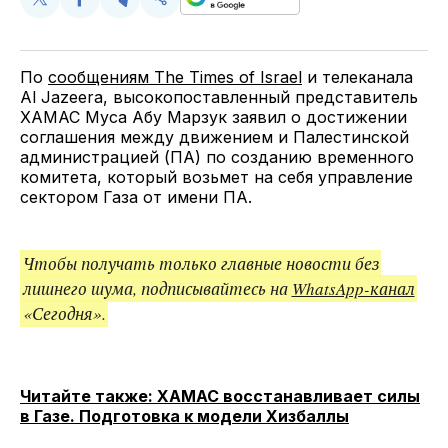
Поделиться
Поделиться
Поделиться
Скопируйте
у
в
в
и
Twitter
Facebook
Telegram
поделитесь
ссылкой
По
сообщениям The Times of Israel
и телеканала
Al Jazeera, высокопоставленный представитель
ХАМАС Муса Абу Марзук заявил о достижении
соглашения между движением и Палестинской
администрацией (ПА) по созданию временного
комитета, который возьмет на себя управление
сектором Газа от имени ПА.
Чтобы получать только главные новости без
лишнего шума, подписывайтесь на
WhatsApp-канал
«Сегодня».
Читайте также: ХАМАС восстанавливает силы
в Газе. Подготовка к модели Хизбаллы