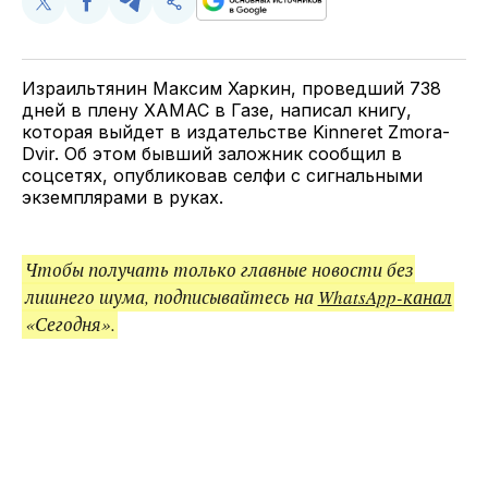
Поделиться
Поделиться
Поделиться
Скопируйте
у
в
в
и
Twitter
Facebook
Telegram
поделитесь
ссылкой
Израильтянин Максим Харкин, проведший 738
дней в плену ХАМАС в Газе, написал книгу,
которая выйдет в издательстве Kinneret Zmora-
Dvir. Об этом бывший заложник сообщил в
соцсетях, опубликовав селфи с сигнальными
экземплярами в руках.
Чтобы получать только главные новости без
лишнего шума, подписывайтесь на
WhatsApp-канал
«Сегодня».