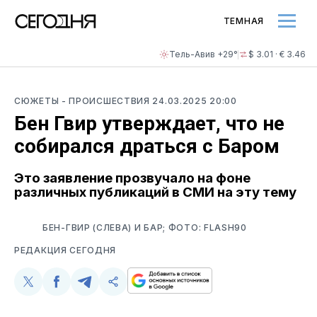
ТЕМНАЯ
Тель-Авив +29°
$ 3.01 · € 3.46
СЮЖЕТЫ
- ПРОИСШЕСТВИЯ
24.03.2025 20:00
Бен Гвир утверждает, что не
собирался драться с Баром
Это заявление прозвучало на фоне
различных публикаций в СМИ на эту тему
БЕН-ГВИР (СЛЕВА) И БАР; ФОТО: FLASH90
РЕДАКЦИЯ СЕГОДНЯ
Поделиться
Поделиться
Поделиться
Скопируйте
у
в
в
и
Twitter
Facebook
Telegram
поделитесь