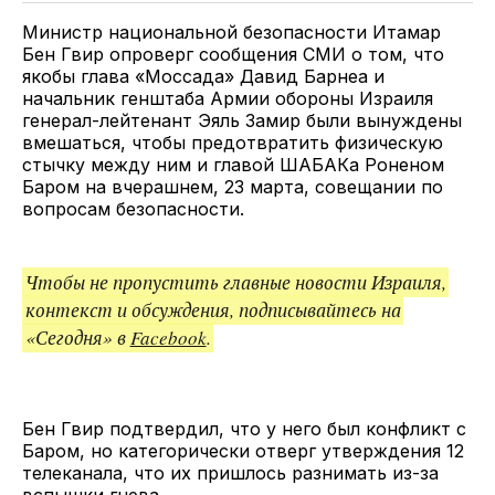
ссылкой
Министр национальной безопасности Итамар
Бен Гвир опроверг сообщения СМИ о том, что
якобы глава «Моссада» Давид Барнеа и
начальник генштаба Армии обороны Израиля
генерал-лейтенант Эяль Замир были вынуждены
вмешаться, чтобы предотвратить физическую
стычку между ним и главой ШАБАКа Роненом
Баром на вчерашнем, 23 марта, совещании по
вопросам безопасности.
Чтобы не пропустить главные новости Израиля,
контекст и обсуждения, подписывайтесь на
«Сегодня» в
Facebook
.
Бен Гвир подтвердил, что у него был конфликт с
Баром, но категорически отверг утверждения 12
телеканала, что их пришлось разнимать из-за
вспышки гнева.