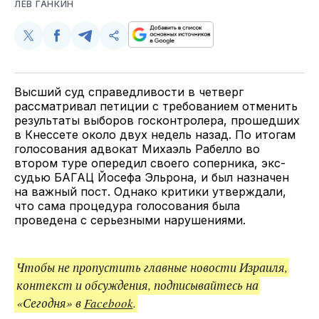
ЛЕВ ГАНКИН
Поделиться
Поделиться
Поделиться
Скопируйте
у
в
в
и
Twitter
Facebook
Telegram
поделитесь
ссылкой
Высший суд справедливости в четверг
рассматривал петиции с требованием отменить
результаты выборов госконтролера, прошедших
в Кнессете около двух недель назад. По итогам
голосования адвокат Михаэль Рабелло во
втором туре опередил своего соперника, экс-
судью БАГАЦ Йосефа Эльрона, и был назначен
на важный пост. Однако критики утверждали,
что сама процедура голосования была
проведена с серьезными нарушениями.
Чтобы не пропустить главные новости Израиля,
контекст и обсуждения, подписывайтесь на
«Сегодня» в
Facebook
.