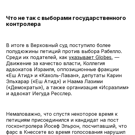
Что не так с выборами государственного
контролера
В итоге в Верховный суд поступило более
полудюжины петиций против выбора Рабелло.
Среди их подателей, как
указывает Globes
, —
Движение за качество власти, Коллегия
адвокатов Израиля, оппозиционные фракции
«Еш Атид» и «Кахоль-Лаван», депутаты Карин
Эльхарар («Еш Атид») и Наама Лазими
(«Демократы»), а также организация «Исраэлим»
и адвокат Иегуда Ресслер.
Немаловажно, что спустя некоторое время к
петициям присоединился и кандидат на пост
госконтролера Йосеф Эльрон, посчитавший, что
фарс в Кнессете во время голосования нарушил