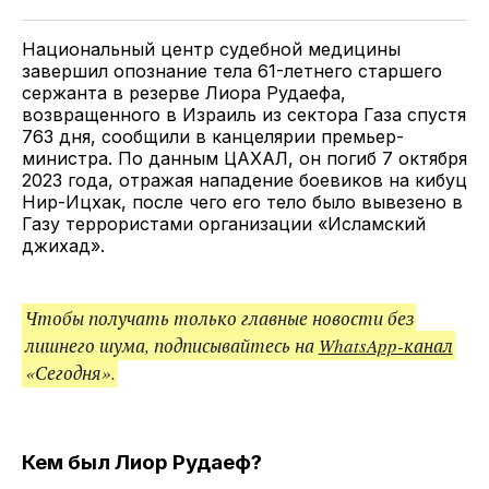
Twitter
Facebook
Telegram
поделитесь
ссылкой
Национальный центр судебной медицины
завершил опознание тела 61-летнего старшего
сержанта в резерве Лиора Рудаефа,
возвращенного в Израиль из сектора Газа спустя
763 дня, сообщили в канцелярии премьер-
министра. По данным ЦАХАЛ, он погиб 7 октября
2023 года, отражая нападение боевиков на кибуц
Нир-Ицхак, после чего его тело было вывезено в
Газу террористами организации «Исламский
джихад».
Чтобы получать только главные новости без
лишнего шума, подписывайтесь на
WhatsApp-канал
«Сегодня».
Кем был Лиор Рудаеф?