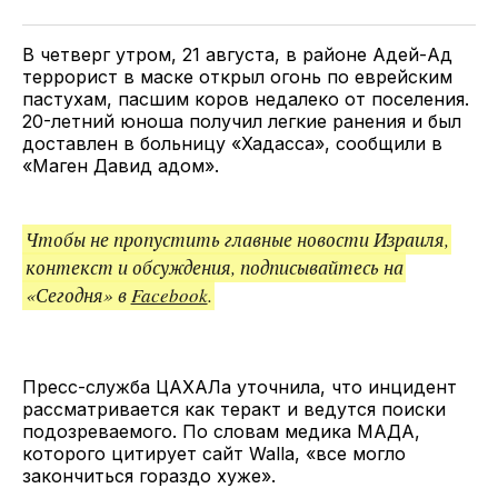
Twitter
Facebook
Telegram
поделитесь
ссылкой
В четверг утром, 21 августа, в районе Адей-Ад
террорист в маске открыл огонь по еврейским
пастухам, пасшим коров недалеко от поселения.
20-летний юноша получил легкие ранения и был
доставлен в больницу «Хадасса», сообщили в
«Маген Давид адом».
Чтобы не пропустить главные новости Израиля,
контекст и обсуждения, подписывайтесь на
«Сегодня» в
Facebook
.
Пресс-служба ЦАХАЛа уточнила, что инцидент
рассматривается как теракт и ведутся поиски
подозреваемого. По словам медика МАДА,
которого цитирует сайт Walla, «все могло
закончиться гораздо хуже».