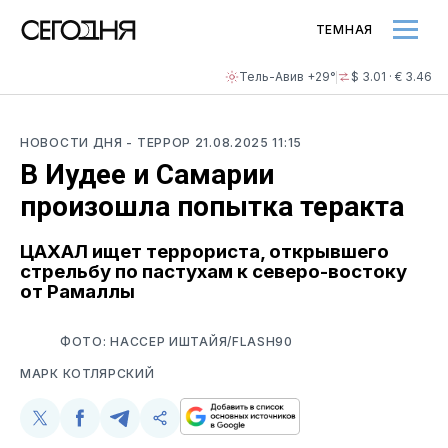
ТЕМНАЯ
Тель-Авив +29°
$ 3.01 · € 3.46
НОВОСТИ ДНЯ
- ТЕРРОР
21.08.2025 11:15
В Иудее и Самарии
произошла попытка теракта
ЦАХАЛ ищет террориста, открывшего
стрельбу по пастухам к северо-востоку
от Рамаллы
ФОТО: НАССЕР ИШТАЙЯ/FLASH90
МАРК КОТЛЯРСКИЙ
Поделиться
Поделиться
Поделиться
Скопируйте
у
в
в
и