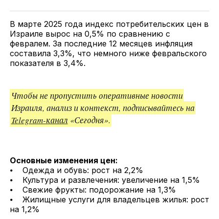
Twitter
Facebook
Telegram
поделитесь
ссылкой
В марте 2025 года индекс потребительских цен в
Израиле вырос на 0,5% по сравнению с
февралем. За последние 12 месяцев инфляция
составила 3,3%, что немного ниже февральского
показателя в 3,4%.
Чтобы не пропустить оперативные новости
Израиля, анализ и контекст, подписывайтесь на
Telegram-канал
«Сегодня».
Основные изменения цен:
⦁ Одежда и обувь: рост на 2,2%
⦁ Культура и развлечения: увеличение на 1,5%
⦁ Свежие фрукты: подорожание на 1,3%
⦁ Жилищные услуги для владельцев жилья: рост
на 1,2%​