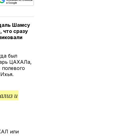
ься
пируйте
елитесь
лкой
ждаль Шамсу
, что сразу
бликовали
уда был
тарь ЦАХАЛа,
 полевого
Ихья.
ализ и
ХАЛ или