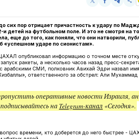
Поделиться
Поделиться
Поделит
Ско
у
в
в
и
Twitter
Facebook
Telegram
под
ссы
до сих пор отрицает причастность к удару по Мад
2-и детей на футбольном поле. И это не смотря на то
ла, еще до того, как поняли, что они натворили, пу
б «успешном ударе по сионистам».
 ЦАХАЛ опубликовал информацию о точном месте отк
запуск ракеты, а несколько часов назад пресс-секре
с арабскими СМИ, полковник Авихай Эдри назвал имя
избаллы», ответственного за обстрел: Али Мухаммад 
пропустить оперативные новости Израиля, ан
 подписывайтесь на
Telegram-канал
«Сегодня».
вопрос времени, кто доберется до него быстрее - ЦА
 убитых детей.