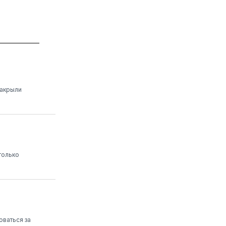
закрыли
только
оваться за