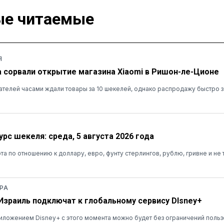
е читаемые
Я
а сорвали открытие магазина Xiaomi в Ришон-ле-Ционе
ателей часами ждали товары за 10 шекелей, однако распродажу быстро 
рс шекеля: среда, 5 августа 2026 года
та по отношению к доллару, евро, фунту стерлингов, рублю, гривне и не 
РА
 Израиль подключат к глобальному сервису DIsney+
ложением Disney+ с этого момента можно будет без ограничений польз