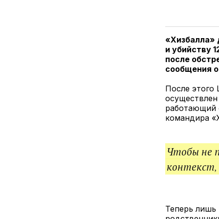
«Хизбалла» 
и убийству 1
после обстре
сообщения о
После этого
осуществлен 
работающий 
командира «Х
Чтобы не 
контекст,
Теперь лишь 
родственники