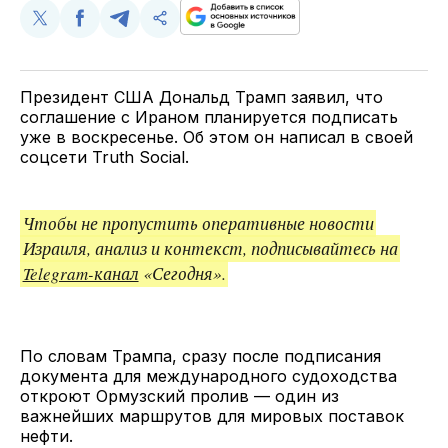
Поделиться
Поделиться
Поделиться
Скопируйте
у
в
в
и
Twitter
Facebook
Telegram
поделитесь
ссылкой
Президент США Дональд Трамп заявил, что
соглашение с Ираном планируется подписать
уже в воскресенье. Об этом он написал в своей
соцсети Truth Social.
Чтобы не пропустить оперативные новости
Израиля, анализ и контекст, подписывайтесь на
Telegram-канал
«Сегодня».
По словам Трампа, сразу после подписания
документа для международного судоходства
откроют Ормузский пролив — один из
важнейших маршрутов для мировых поставок
нефти.