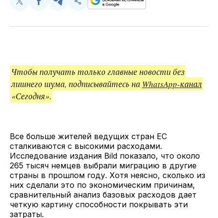
Поделиться
Поделиться
Поделиться
Скопируйте
у
в
в
и
Twitter
Facebook
Telegram
поделитесь
ссылкой
Чтобы получать только главные новости без
лишнего шума, подписывайтесь на
WhatsApp-канал
«Сегодня».
Все больше жителей ведущих стран ЕС
сталкиваются с высокими расходами.
Исследование издания Bild показало, что около
265 тысяч немцев выбрали миграцию в другие
страны в прошлом году. Хотя неясно, сколько из
них сделали это по экономическим причинам,
сравнительный анализ базовых расходов дает
четкую картину способности покрывать эти
затраты.