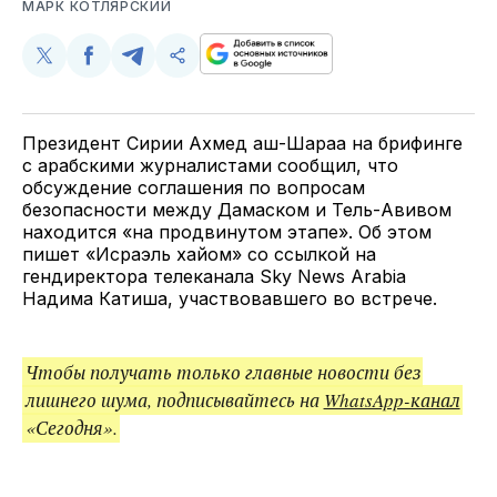
МАРК КОТЛЯРСКИЙ
Поделиться
Поделиться
Поделиться
Скопируйте
у
в
в
и
Twitter
Facebook
Telegram
поделитесь
ссылкой
Президент Сирии Ахмед аш-Шараа на брифинге
с арабскими журналистами сообщил, что
обсуждение соглашения по вопросам
безопасности между Дамаском и Тель-Авивом
находится «на продвинутом этапе». Об этом
пишет «Исраэль хайом» со ссылкой на
гендиректора телеканала Sky News Arabia
Надима Катиша, участвовавшего во встрече.
Чтобы получать только главные новости без
лишнего шума, подписывайтесь на
WhatsApp-канал
«Сегодня».