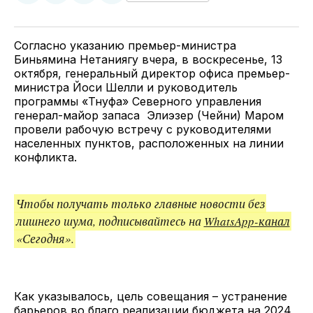
у
в
в
и
Twitter
Facebook
Telegram
поделитесь
ссылкой
Cогласно указанию премьер-министра
Биньямина Нетаниягу вчера, в воскресенье, 13
октября, генеральный директор офиса премьер-
министра Йоси Шелли и руководитель
программы «Тнуфа» Северного управления
генерал-майор запаса Элиэзер (Чейни) Маром
провели рабочую встречу с руководителями
населенных пунктов, расположенных на линии
конфликта.
Чтобы получать только главные новости без
лишнего шума, подписывайтесь на
WhatsApp-канал
«Сегодня».
Как указывалось, цель совещания – устранение
барьеров во благо реализации бюджета на 2024