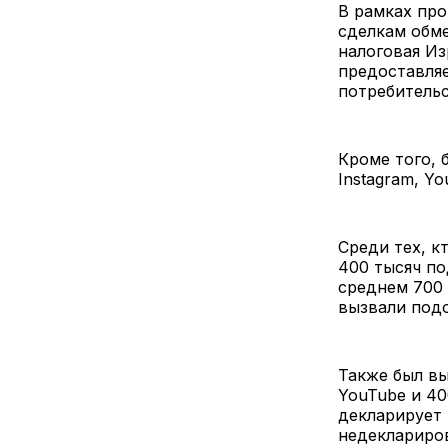
В рамках про
сделкам обме
налоговая Из
предоставляе
потребитель
Кроме того, 
Instagram, Yo
Среди тех, к
400 тысяч по
среднем 700 
вызвали подо
Также был в
YouTube и 40
декларирует 
недеклариро