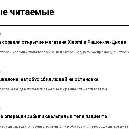
е читаемые
Я
а сорвали открытие магазина Xiaomi в Ришон-ле-Ционе
ателей часами ждали товары за 10 шекелей, однако распродажу быстро 
Я
шкелоне: автобус сбил людей на остановке
ибла, еще две получили тяжелые и средней тяжести травмы
Я
ле операции забыли скальпель в теле пациента
есяца страдал от болей, пока на КТ не обнаружили инородный предмет