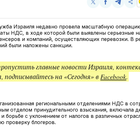
Поделиться
Поделиться
Поделит
Ско
у
в
в
и
Twitter
Facebook
Telegram
под
ссы
лужба Израиля недавно провела масштабную операци
латы НДС, в ходе которой были выявлены серьезные 
нсеров и компаний, осуществляющих перевозки. В ре
ний были наложены санкции.
пропустить главные новости Израиля, контек
, подписывайтесь на «Сегодня» в
Facebook
.
рганизованная региональными отделениями НДС в сот
ным отделом принудительного взыскания, включала д
 и борьбе с уклонением от налогов в различных отрас
ю проверку блогеров.