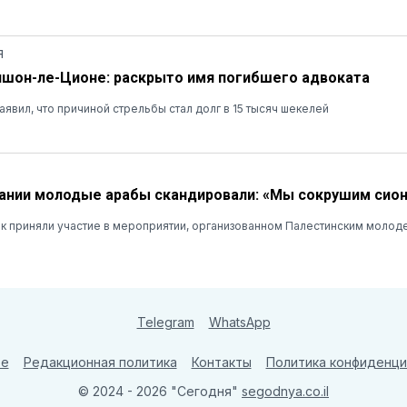
Я
ишон-ле-Ционе: раскрыто имя погибшего адвоката
явил, что причиной стрельбы стал долг в 15 тысяч шекелей
ании молодые арабы скандировали: «Мы сокрушим сио
ек приняли участие в мероприятии, организованном Палестинским моло
Telegram
WhatsApp
те
Редакционная политика
Контакты
Политика конфиденци
© 2024 - 2026 "Сегодня"
segodnya.co.il