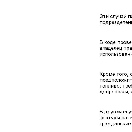
Эти случаи п
подразделен
В ходе прове
владелец тра
использовани
Кроме того, 
предположите
топливо, тре
допрошены, а
В другом слу
фактуры на с
гражданские 