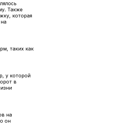
лялось
му. Также
жку, которая
 на
рм, таких как
р, у которой
борот в
жизни
ов на
то он