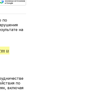
ься
пируйте
елитесь
лкой
ю по
нарушения
зультате на
ст и
рудничестве
ействия по
лях, включая