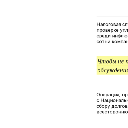
Налоговая с
проверке уп
среди инфлюе
сотни компа
Чтобы не 
обсуждения
Операция, о
с Националь
сбору долгов
всесторонню