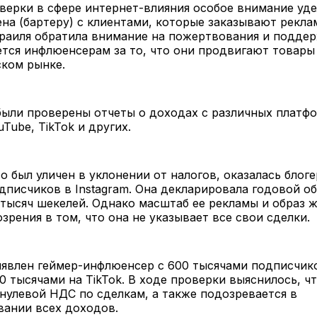
верки в сфере интернет-влияния особое внимание уде
на (бартеру) с клиентами, которые заказывают рекла
раиля обратила внимание на пожертвования и поддер
тся инфлюенсерам за то, что они продвигают товары
ском рынке.
были проверены отчеты о доходах с различных платфо
uTube, TikTok и других.
то был уличен в уклонении от налогов, оказалась блоге
дписчиков в Instagram. Она декларировала годовой о
тысяч шекелей. Однако масштаб ее рекламы и образ 
зрения в том, что она не указывает все свои сделки.
ыявлен геймер-инфлюенсер с 600 тысячами подписчик
0 тысячами на TikTok. В ходе проверки выяснилось, ч
нулевой НДС по сделкам, а также подозревается в
вании всех доходов.