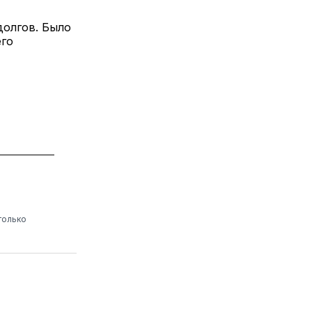
долгов. Было
его
только