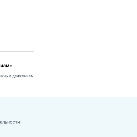
низм»
дежным движением
альности