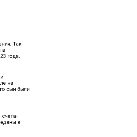
ния. Так,
 в
23 года.
и,
ле на
го сын были
 счета-
реданы в