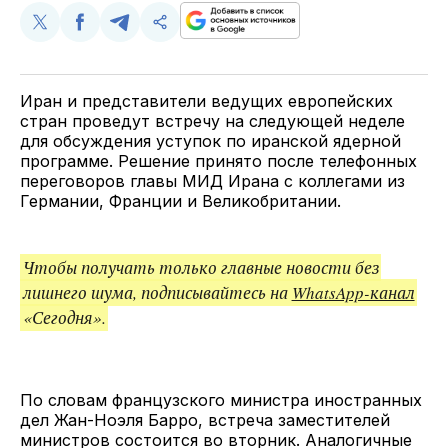
Поделиться
Поделиться
Поделиться
Скопируйте
у
в
в
и
Twitter
Facebook
Telegram
поделитесь
ссылкой
Иран и представители ведущих европейских
стран проведут встречу на следующей неделе
для обсуждения уступок по иранской ядерной
программе. Решение принято после телефонных
переговоров главы МИД Ирана с коллегами из
Германии, Франции и Великобритании.
Чтобы получать только главные новости без
лишнего шума, подписывайтесь на
WhatsApp-канал
«Сегодня».
По словам французского министра иностранных
дел Жан-Ноэля Барро, встреча заместителей
министров состоится во вторник. Аналогичные