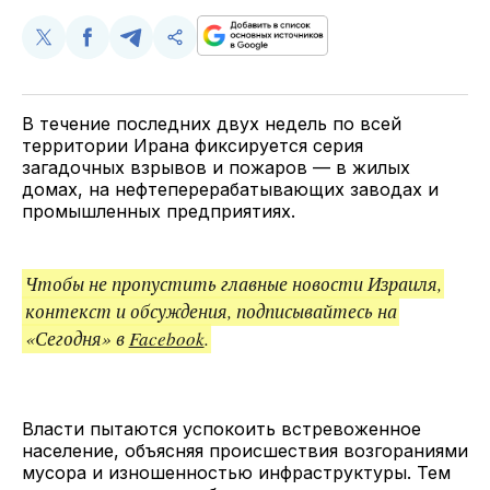
Поделиться
Поделиться
Поделиться
Скопируйте
у
в
в
и
Twitter
Facebook
Telegram
поделитесь
ссылкой
В течение последних двух недель по всей
территории Ирана фиксируется серия
загадочных взрывов и пожаров — в жилых
домах, на нефтеперерабатывающих заводах и
промышленных предприятиях.
Чтобы не пропустить главные новости Израиля,
контекст и обсуждения, подписывайтесь на
«Сегодня» в
Facebook
.
Власти пытаются успокоить встревоженное
население, объясняя происшествия возгораниями
мусора и изношенностью инфраструктуры. Тем