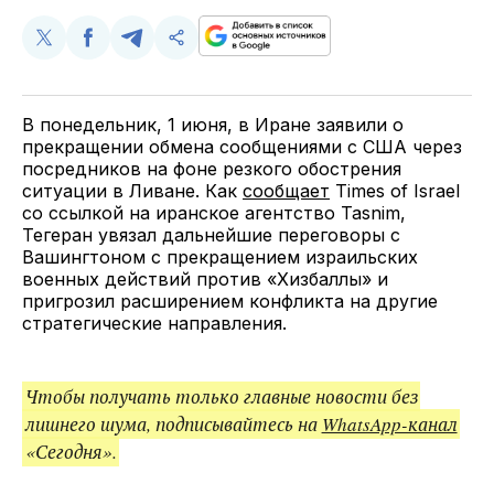
Поделиться
Поделиться
Поделиться
Скопируйте
у
в
в
и
Twitter
Facebook
Telegram
поделитесь
ссылкой
В понедельник, 1 июня, в Иране заявили о
прекращении обмена сообщениями с США через
посредников на фоне резкого обострения
ситуации в Ливане. Как
сообщает
Times of Israel
со ссылкой на иранское агентство Tasnim,
Тегеран увязал дальнейшие переговоры с
Вашингтоном с прекращением израильских
военных действий против «Хизбаллы» и
пригрозил расширением конфликта на другие
стратегические направления.
Чтобы получать только главные новости без
лишнего шума, подписывайтесь на
WhatsApp-канал
«Сегодня».