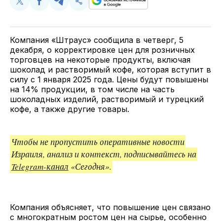
Поделиться
Поделиться
Поделиться
Скопируйте
у
в
в
и
Twitter
Facebook
Telegram
поделитесь
ссылкой
Компания «Штраус» сообщила в четверг, 5
декабря, о корректировке цен для розничных
торговцев на некоторые продукты, включая
шоколад и растворимый кофе, которая вступит в
силу с 1 января 2025 года. Цены будут повышены
на 14% продукции, в том числе на часть
шоколадных изделий, растворимый и турецкий
кофе, а также другие товары.
Чтобы не пропустить оперативные новости
Израиля, анализ и контекст, подписывайтесь на
Telegram-канал
«Сегодня».
Компания объясняет, что повышение цен связано
с многократным ростом цен на сырье, особенно