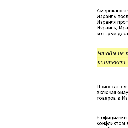
Американская
Израиль посл
Израиля прот
Израиль, Ира
которые дос
Чтобы не 
контекст,
Приостановк
включая eBay
товаров в Из
В официально
конфликтом в