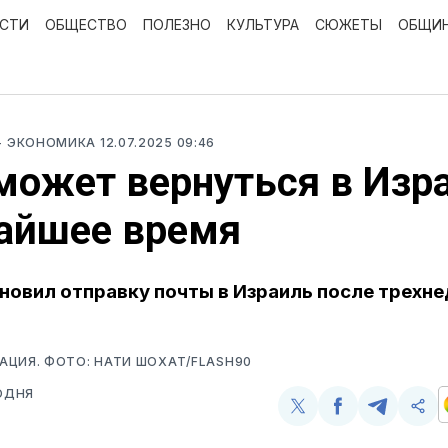
ОСТИ
ОБЩЕСТВО
ПОЛЕЗНО
КУЛЬТУРА
СЮЖЕТЫ
ОБЩИ
- ЭКОНОМИКА
12.07.2025 09:46
может вернуться в Изр
айшее время
новил отправку почты в Израиль после трехн
ЦИЯ. ФОТО: НАТИ ШОХАТ/FLASH90
ОДНЯ
Поделиться
Поделиться
Поделит
Ско
у
в
в
и