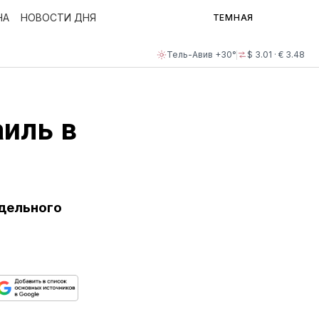
НА
НОВОСТИ ДНЯ
ТЕМНАЯ
Тель-Авив +30°
$ 3.01 · € 3.48
аиль в
едельного
ься
пируйте