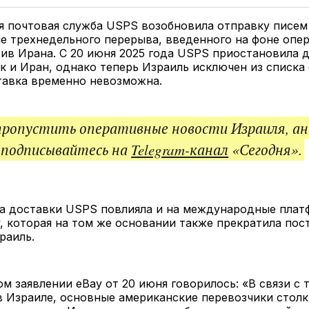
Twitter
Facebook
Telegram
под
ссы
 почтовая служба USPS возобновила отправку писем
е трехнедельного перерыва, введенного на фоне опе
ив Ирана. С 20 июня 2025 года USPS приостановила 
к и Иран, однако теперь Израиль исключен из списка 
тавка временно невозможна.
пропустить оперативные новости Израиля, ан
 подписывайтесь на
Telegram-канал
«Сегодня».
а доставки USPS повлияла и на международные плат
, которая на том же основании также прекратила пос
раиль.
м заявлении eBay от 20 июня говорилось: «В связи с
 Израиле, основные американские перевозчики столк