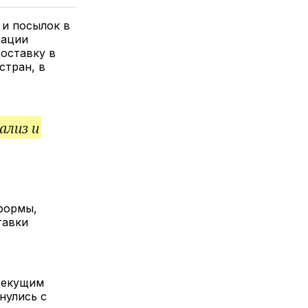
елитесь
лкой
 и посылок в
рации
доставку в
стран, в
ализ и
формы,
тавки
 текущим
нулись с