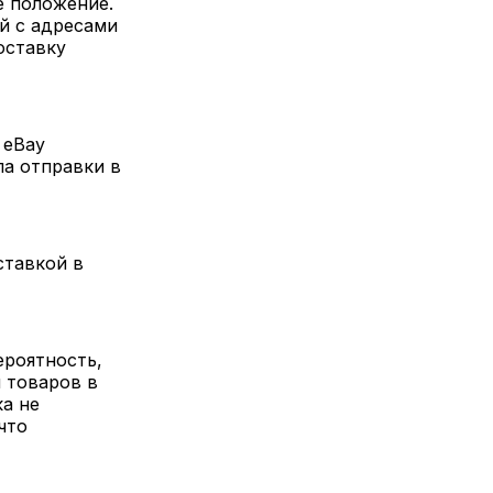
е положение.
й с адресами
оставку
 eBay
ила отправки в
ставкой в
ероятность,
 товаров в
а не
что