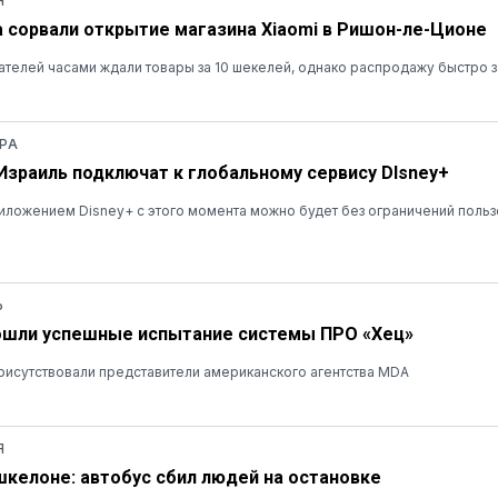
Я
а сорвали открытие магазина Xiaomi в Ришон-ле-Ционе
ателей часами ждали товары за 10 шекелей, однако распродажу быстро 
РА
 Израиль подключат к глобальному сервису DIsney+
ложением Disney+ с этого момента можно будет без ограничений польз
Ь
ошли успешные испытание системы ПРО «Хец»
рисутствовали представители американского агентства MDA
Я
шкелоне: автобус сбил людей на остановке