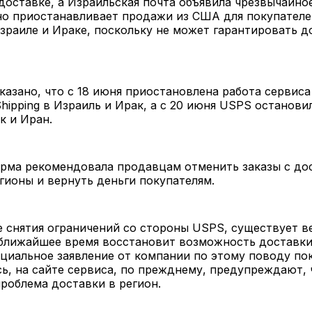
доставке, а Израильская почта объявила чрезвычайно
но приостанавливает продажи из США для покупателе
зраиле и Ираке, поскольку не может гарантировать д
казано, что c 18 июня приостановлена работа сервиса
 Shipping в Израиль и Ирак, а с 20 июня USPS останов
к и Иран.
орма рекомендовала продавцам отменить заказы с до
гионы и вернуть деньги покупателям.
е снятия ограничений со стороны USPS, существует в
 ближайшее время восстановит возможность доставки
циальное заявление от компании по этому поводу пок
ь, на сайте сервиса, по прежднему, предупреждают, 
роблема доставки в регион.