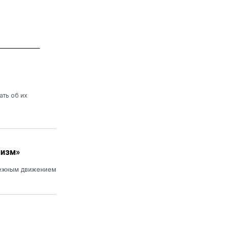
ать об их
низм»
дежным движением