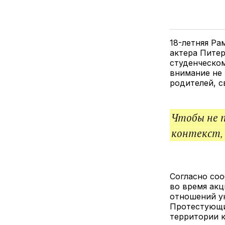
18-летняя Ра
актера Питер
студенческо
внимание не 
родителей, с
Чтобы не 
контекст,
Согласно соо
во время акци
отношений у
Протестующие
территории к