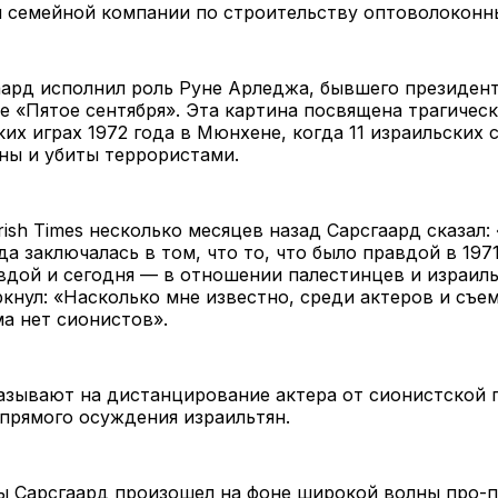
 семейной компании по строительству оптоволоконны
ард исполнил роль Руне Арледжа, бывшего президент
е «Пятое сентября». Эта картина посвящена трагичес
их играх 1972 года в Мюнхене, когда 11 израильских
ны и убиты террористами.
rish Times несколько месяцев назад Сарсгаард сказал:
да заключалась в том, что то, что было правдой в 1971
вдой и сегодня — в отношении палестинцев и израиль
кнул: «Насколько мне известно, среди актеров и съе
а нет сионистов».
азывают на дистанцирование актера от сионистской 
прямого осуждения израильтян.
ы Сарсгаард произошел на фоне широкой волны про-п