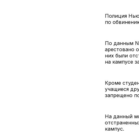
Полиция Нью-
по обвинени
По данным Ne
арестовано о
них были отс
на кампусе з
Кроме студен
учащиеся дру
запрещено п
На данный мо
отстраненных
кампус.