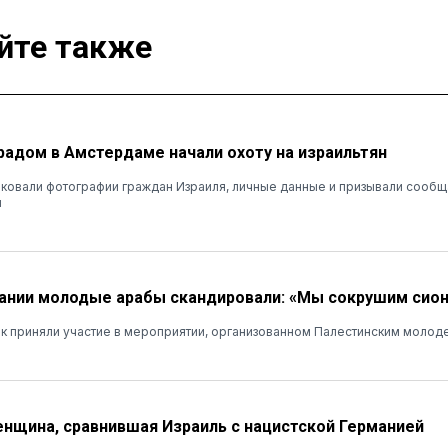
йте также
радом в Амстердаме начали охоту на израильтян
иковали фотографии граждан Израиля, личные данные и призывали сообщ
и
ании молодые арабы скандировали: «Мы сокрушим сио
ек приняли участие в мероприятии, организованном Палестинским моло
нщина, сравнившая Израиль с нацистской Германией