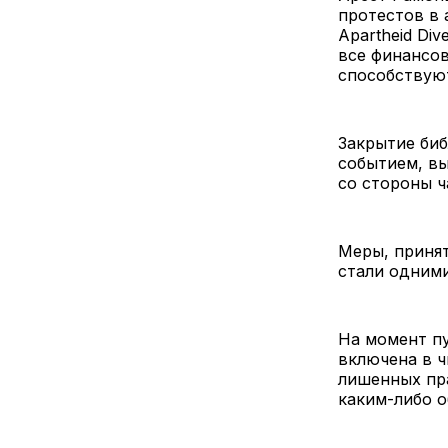
протестов в 
Apartheid Di
все финансов
способствую
Закрытие биб
событием, вы
со стороны ч
Меры, принят
стали одними
На момент пу
включена в ч
лишенных пра
каким-либо 