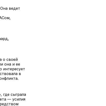
 Она ведет
АСом,
аард,
а о своей
и она и ее
о интересует
ствовала в
онфликта.
, где сыграла
ета — усилия
средством