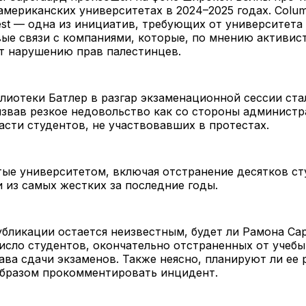
американских университетах в 2024–2025 годах. Columb
vest — одна из инициатив, требующих от университета
ые связи с компаниями, которые, по мнению активис
т нарушению прав палестинцев.
лиотеки Батлер в разгар экзаменационной сессии ст
звав резкое недовольство как со стороны администра
асти студентов, не участвовавших в протестах.
ые университетом, включая отстранение десятков ст
 из самых жестких за последние годы.
бликации остается неизвестным, будет ли Рамона Са
исло студентов, окончательно отстраненных от учебы
ва сдачи экзаменов. Также неясно, планируют ли ее 
образом прокомментировать инцидент.