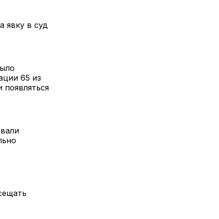
 явку в суд
было
ации 65 из
и появляться
овали
льно
сещать