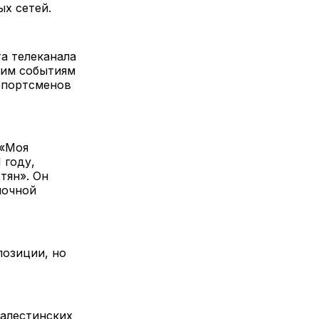
х сетей.
а телеканала
ким событиям
 спортсменов
 «Моя
 году,
тян». Он
мочной
позиции, но
алестинских