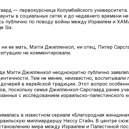
гаард — первокурсница Колумбийского университета.
аунты в социальных сетях и до недавнего времени не
сь публично по поводу войны между Израилем и ХАМ
e Six.
 ни ее мать, Мэгги Джилленхол, ни отец, Питер Сарсг
ситуацию не комментировали.
де Мэгги Джилленхол неоднократно публично заявлял
ентичности. Тем не менее, неизвестно, воспитывали л
 дочерей в еврейской традиции. Этот вопрос особенн
в, поскольку семья Джилленхол-Сарсгаард ранее уча
язанных с исследованием израильско-палестинского к
нималась в известном сериале «Благородная женщина»
зраильскую миллиардершу Нессу Стайн. В центре сюж
установлению мира между Израилем и Палестиной по