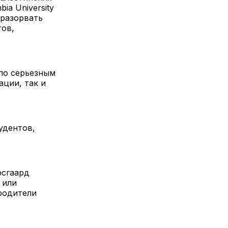
ia University
 разорвать
тов,
ало серьезным
ции, так и
удентов,
рсгаард
 или
родители