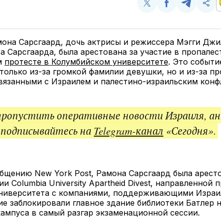
Поделиться
Поделиться
Поделит
Ско
у
в
в
и
Twitter
Facebook
Telegram
под
ссы
мона Сарсгаард, дочь актрисы и режиссера Мэгги Джи
а Сарсгаарда, была арестована за участие в пропале
м
протесте в Колумбийском университете
. Это событи
только из-за громкой фамилии девушки, но и из-за пр
вязанными с Израилем и палестино-израильским конф
пропустить оперативные новости Израиля, ан
 подписывайтесь на
Telegram-канал
«Сегодня».
бщению New York Post, Рамона Сарсгаард была арест
и Columbia University Apartheid Divest, направленной 
ниверситета с компаниями, поддерживающими Израи
 заблокировали главное здание библиотеки Батлер 
ампуса в самый разгар экзаменационной сессии.