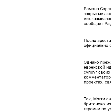
Рамона Сарс
закрытые акк
высказывала
сообщает Pag
После ареста
официально 
Однако преж
еврейской ид
супруг своих
комментаторо
проектах, св
Так, Мэгги с
британско-и
героини по 