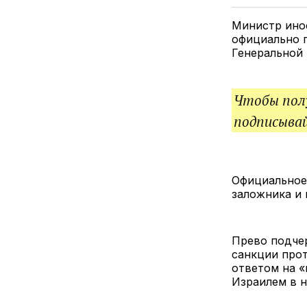
Министр ино
официально п
Генеральной 
Чтобы полу
подписыва
Официальное 
заложника и
Прево подчер
санкции прот
ответом на «
Израилем в 