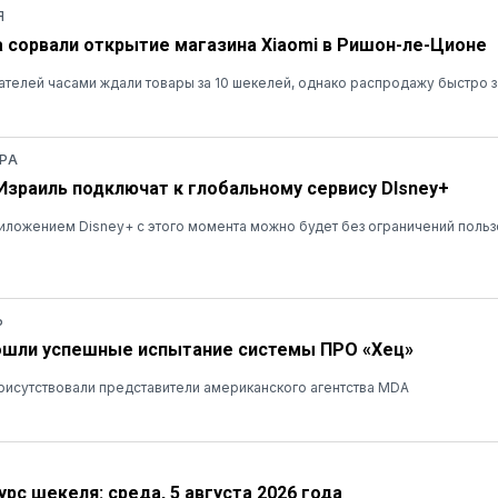
Я
а сорвали открытие магазина Xiaomi в Ришон-ле-Ционе
ателей часами ждали товары за 10 шекелей, однако распродажу быстро 
РА
 Израиль подключат к глобальному сервису DIsney+
ложением Disney+ с этого момента можно будет без ограничений польз
Ь
ошли успешные испытание системы ПРО «Хец»
рисутствовали представители американского агентства MDA
рс шекеля: среда, 5 августа 2026 года