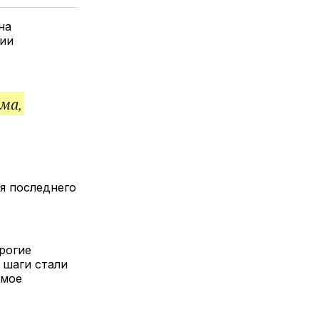
елитесь
лкой
на
сии
ма,
я последнего
рогие
 шаги стали
емое