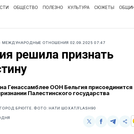
ОСТИ
ОБЩЕСТВО
ПОЛЕЗНО
КУЛЬТУРА
СЮЖЕТЫ
ОБЩИ
- МЕЖДУНАРОДНЫЕ ОТНОШЕНИЯ
02.09.2025 07:47
ия решила признать
стину
 на Генассамблее ООН Бельгия присоединится
признании Палестинского государства
 ГОРОД БРЮГГЕ. ФОТО: НАТИ ШОХАТ/FLASH90
ОДНЯ
Поделиться
Поделиться
Поделит
Ско
у
в
в
и