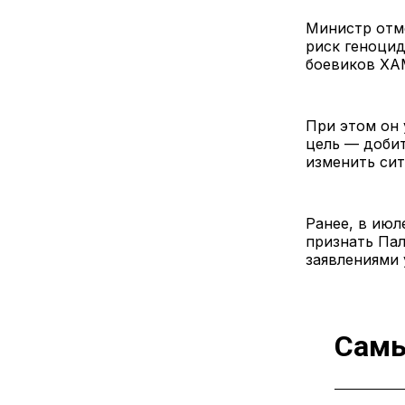
Министр отме
риск геноцид
боевиков ХА
При этом он 
цель — доби
изменить сит
Ранее, в ию
признать Пал
заявлениями 
Самы