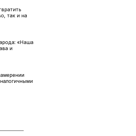
твратить
о, так и на
народа: «Наша
ава и
намерении
аналогичными