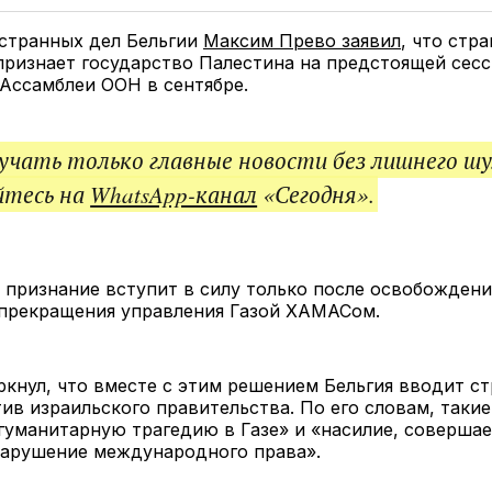
Twitter
Facebook
Telegram
под
ссы
странных дел Бельгии
Максим Прево заявил
, что стра
ризнает государство Палестина на предстоящей сес
Ассамблеи ООН в сентябре.
чать только главные новости без лишнего шу
йтесь на
WhatsApp-канал
«Сегодня».
признание вступит в силу только после освобождени
 прекращения управления Газой ХАМАСом.
кнул, что вместе с этим решением Бельгия вводит ст
ив израильского правительства. По его словам, такие
гуманитарную трагедию в Газе» и «насилие, соверша
нарушение международного права».