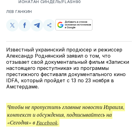
ЙОНАТАН СИНДЕЛЬ/FLASH90
ЛЕВ ГАНКИН
Поделиться
Поделиться
Поделиться
Скопируйте
у
в
в
и
Twitter
Facebook
Telegram
поделитесь
ссылкой
Известный украинский продюсер и режиссер
Александр Роднянский заявил о том, что
отзывает свой документальный фильм «Записки
настоящего преступника» из программы
престижного фестиваля документального кино
IDFA, который пройдет с 13 по 23 ноября в
Амстердаме.
Чтобы не пропустить главные новости Израиля,
контекст и обсуждения, подписывайтесь на
«Сегодня» в
Facebook
.