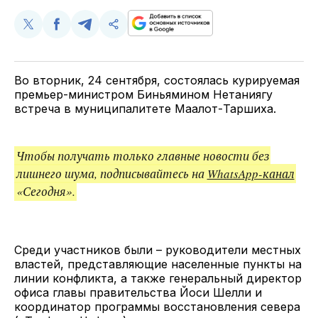
Поделиться
Поделиться
Поделиться
Скопируйте
у
в
в
и
Twitter
Facebook
Telegram
поделитесь
ссылкой
Во вторник, 24 сентября, состоялась курируемая
премьер-министром Биньямином Нетаниягу
встреча в муниципалитете Маалот-Таршиха.
Чтобы получать только главные новости без
лишнего шума, подписывайтесь на
WhatsApp-канал
«Сегодня».
Среди участников были – руководители местных
властей, представляющие населенные пункты на
линии конфликта, а также генеральный директор
офиса главы правительства Йоси Шелли и
координатор программы восстановления севера